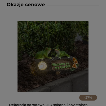
Okazje cenowe
-
27
%
tu
Dekoracja ogrodowa LED solarna Żaby stojąca
ZE