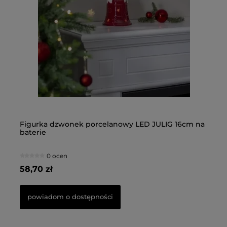
na
Figurka dzwonek porcelanowy LED JULIG 16cm na
Fi
baterie
0 ocen
58,70 zł
66
powiadom o dostępności