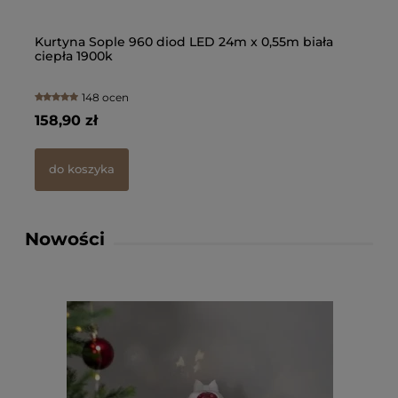
d
Kurtyna Sople 960 diod LED 24m x 0,55m biała
Gi
ciepła 1900k
Pl
148 ocen
158,90 zł
13
do koszyka
Nowości
Kur
LED
cie
158
d