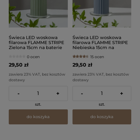
Świeca LED woskowa
Świeca LED woskowa
filarowa FLAMME STRIPE
filarowa FLAMME STRIPE
Zielona 15cm na baterie
Niebieska 15cm na
baterie
0 ocen
15 ocen
29,50 zł
29,50 zł
zawiera 23% VAT, bez kosztów
zawiera 23% VAT, bez kosztów
dostawy
dostawy
-
+
-
+
szt.
szt.
do koszyka
do koszyka