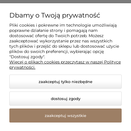
Dla klientów
Dbamy o Twoją prywatność
Pliki cookies i pokrewne im technologie umożliwiają
Informacje
poprawne działanie strony i pomagają nam
dostosować ofertę do Twoich potrzeb. Możesz
zaakceptować wykorzystanie przez nas wszystkich
O firmie
tych plików i przejść do sklepu lub dostosować użycie
plików do swoich preferencji, wybierając opcję
"Dostosuj zgody".
Więcej o plikach cookies przeczytasz w naszej Polityce
prywatności.
zaakceptuj tylko niezbędne
dostosuj zgody
© 2026 amled.pl. Wszelkie prawa zastrzeżone.
Styl graficzny i aplikacje ShopGadget.pl
Sklep
zaakceptuj wszystkie
internetowy Shoper Premium