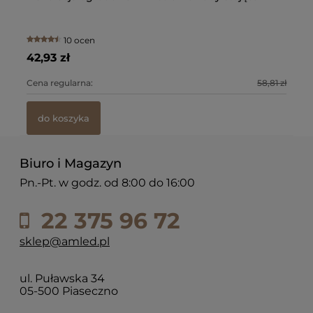
12
10 ocen
42,93 zł
37
1 zł
Cena regularna:
58,81 zł
Ce
do koszyka
Biuro i Magazyn
Pn.-Pt. w godz. od 8:00 do 16:00
22 375 96 72
sklep@amled.pl
ul. Puławska 34
05-500 Piaseczno