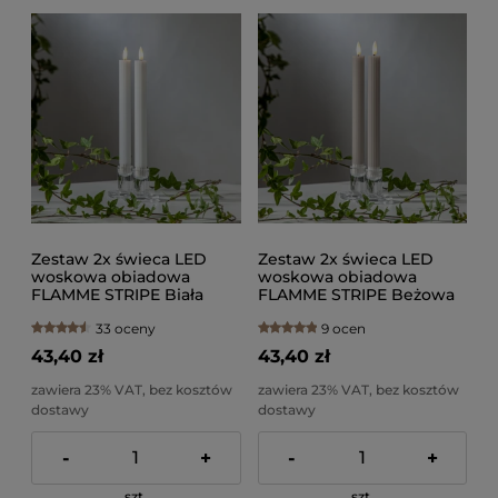
Zestaw 2x świeca LED
Zestaw 2x świeca LED
woskowa obiadowa
woskowa obiadowa
FLAMME STRIPE Biała
FLAMME STRIPE Beżowa
25cm na baterie
25cm na baterie
33 oceny
9 ocen
43,40 zł
43,40 zł
zawiera 23% VAT, bez kosztów
zawiera 23% VAT, bez kosztów
dostawy
dostawy
-
+
-
+
szt.
szt.