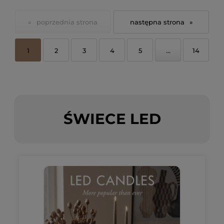
«
»
1
2
3
4
5
...
14
ŚWIECE LED