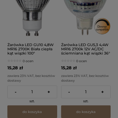
Żarówka LED GU10 4,8W
Żarówka LED GU5,3 4,4W
MR16 2700K Biała ciepła
MR16 2700k 12V AC/DC
kąt wiązki 100°
ściemniana kąt wiązki 36°
0 ocen
0 ocen
15,28 zł
15,28 zł
zawiera 23% VAT, bez kosztów
zawiera 23% VAT, bez kosztów
dostawy
dostawy
-
+
-
+
szt.
szt.
do koszyka
do koszyka