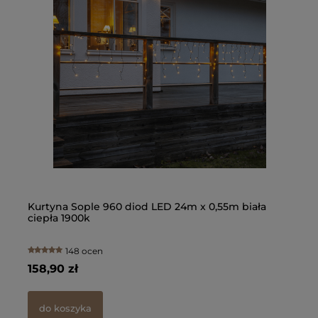
Kon
ogr
100
91,
d
Kurtyna Sople 960 diod LED 24m x 0,55m biała
Gi
ciepła 1900k
Pl
148 ocen
158,90 zł
13
do koszyka