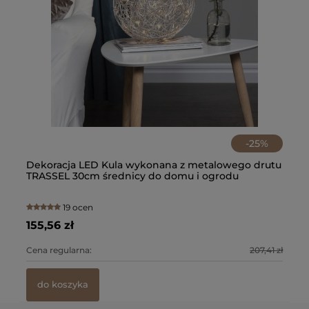
-
25
%
tu
Dekoracja LED Kula wykonana z metalowego drutu
De
TRASSEL 30cm średnicy do domu i ogrodu
19 ocen
155,56 zł
42
9 zł
Cena regularna:
207,41 zł
Ce
do koszyka