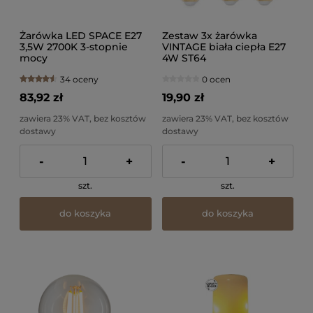
Żarówka LED SPACE E27
Zestaw 3x żarówka
3,5W 2700K 3-stopnie
VINTAGE biała ciepła E27
mocy
4W ST64
34 oceny
0 ocen
83,92 zł
19,90 zł
zawiera 23% VAT, bez kosztów
zawiera 23% VAT, bez kosztów
dostawy
dostawy
-
+
-
+
szt.
szt.
do koszyka
do koszyka