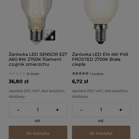
Żarówka LED SENSOR E27
Żarówka LED E14 4W P45
A60 8W 2700K filament
FROSTED 2700K Biała
czujnik zmierzchu
ciepła
0 ocen
1 ocena
36,80 zł
6,72 zł
zawiera 23% VAT, bez kosztów
zawiera 23% VAT, bez kosztów
dostawy
dostawy
-
+
-
+
szt.
szt.
do koszyka
do koszyka