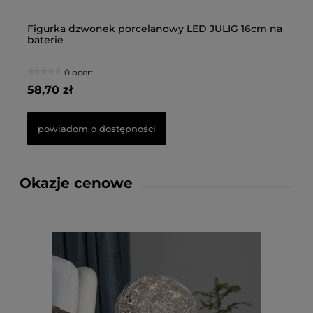
na
Figurka dzwonek porcelanowy LED JULIG 16cm na
Fi
baterie
0 ocen
58,70 zł
66
powiadom o dostępności
Okazje cenowe