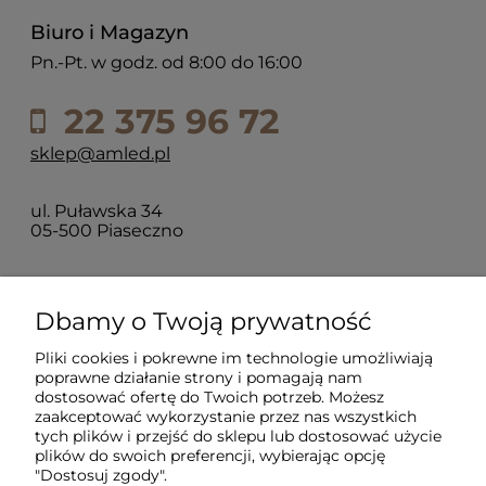
Biuro i Magazyn
Pn.-Pt. w godz. od 8:00 do 16:00
22 375 96 72
sklep@amled.pl
ul. Puławska 34
05-500 Piaseczno
Dla klientów
Dbamy o Twoją prywatność
Pliki cookies i pokrewne im technologie umożliwiają
Informacje
poprawne działanie strony i pomagają nam
dostosować ofertę do Twoich potrzeb. Możesz
zaakceptować wykorzystanie przez nas wszystkich
O firmie
tych plików i przejść do sklepu lub dostosować użycie
plików do swoich preferencji, wybierając opcję
"Dostosuj zgody".