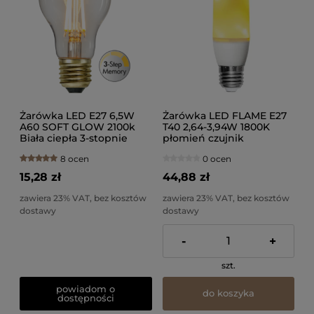
Żarówka LED E27 6,5W
Żarówka LED FLAME E27
A60 SOFT GLOW 2100k
T40 2,64-3,94W 1800K
Biała ciepła 3-stopnie
płomień czujnik
mocy
grawitacyjny
8 ocen
0 ocen
15,28 zł
44,88 zł
zawiera 23% VAT, bez kosztów
zawiera 23% VAT, bez kosztów
dostawy
dostawy
-
+
szt.
powiadom o
do koszyka
dostępności