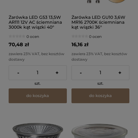
Żarówka LED G53 13,5W
Żarówka LED GU10 3,6W
AR111 12V AC ściemniana
MR16 2700K ściemniana
3000k kąt wiązki 40°
kąt wiązki 36°
0 ocen
0 ocen
70,48 zł
16,16 zł
zawiera 23% VAT, bez kosztów
zawiera 23% VAT, bez kosztów
dostawy
dostawy
-
+
-
+
szt.
szt.
do koszyka
do koszyka