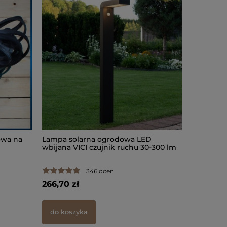
Konfigurat
wymiar 3-1
owa na
Lampa solarna ogrodowa LED
wbijana VICI czujnik ruchu 30-300 lm
346 ocen
91,50 zł
266,70 zł
do koszy
do koszyka