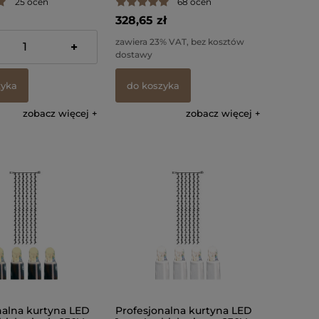
25 ocen
68 ocen
328,65 zł
% VAT, bez kosztów
zawiera 23% VAT, bez kosztów
+
dostawy
zyka
do koszyka
zobacz więcej
zobacz więcej
nalna kurtyna LED
Profesjonalna kurtyna LED