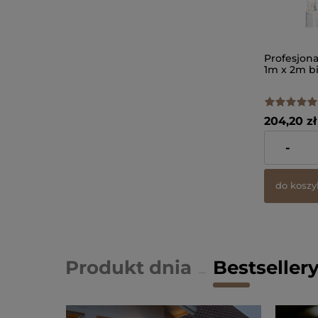
Profesjon
1m x 2m b
204,20 zł
zawiera 23%
-
dostawy
do koszy
Produkt dnia
Bestseller