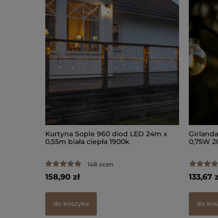
pek LED
Kurtyna Sople 960 diod LED 24m x
Girland
0,55m biała ciepła 1900k
0,75W 2
148 ocen
158,90 zł
133,67 z
do koszyka
do ko