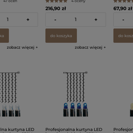
47 ocen
4 oceny
216,90 zł
67,90 zł
 VAT, bez kosztów
zawiera 23% VAT, bez kosztów
zawiera 23
+
-
+
-
dostawy
dostawy
ka
do koszyka
do kos
zobacz więcej
zobacz więcej
alna kurtyna LED
Profesjonalna kurtyna LED
Profesjo