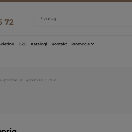
6 72
wietlne
B2B
Katalogi
Kontakt
Promocje
świąteczne
System LED 230V
orie