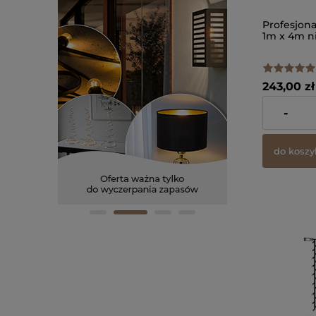
Profesjon
1m x 4m n
243,00 zł
zawiera 23%
-
dostawy
do koszy