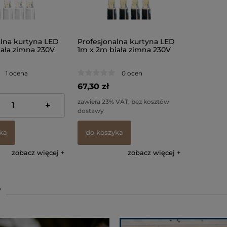
alna kurtyna LED
Profesjonalna kurtyna LED
iała zimna 230V
1m x 2m biała zimna 230V
1 ocena
0 ocen
67,30 zł
 VAT, bez kosztów
zawiera 23% VAT, bez kosztów
+
dostawy
ka
do koszyka
zobacz więcej
zobacz więcej
y