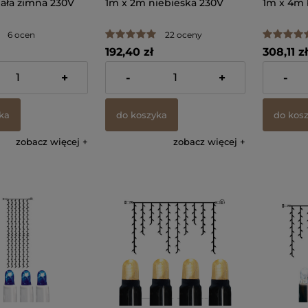
iała zimna 230V
1m x 2m niebieska 230V
1m x 4m b
6 ocen
22 oceny
192,40 zł
308,11 zł
 VAT, bez kosztów
zawiera 23% VAT, bez kosztów
zawiera 23
+
-
+
-
dostawy
dostawy
ka
do koszyka
do kos
zobacz więcej
zobacz więcej