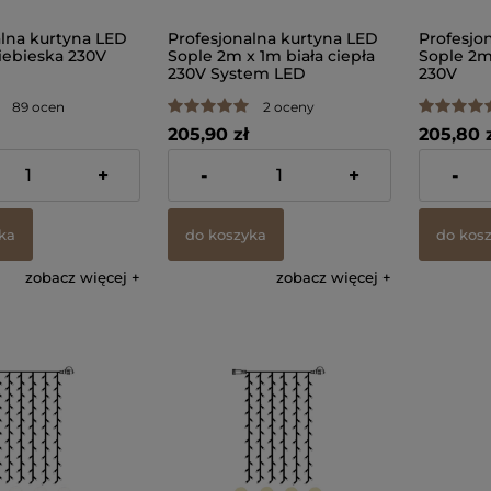
alna kurtyna LED
Profesjonalna kurtyna LED
Profesjo
iebieska 230V
Sople 2m x 1m biała ciepła
Sople 2m
230V System LED
230V
89 ocen
2 oceny
205,90 zł
205,80 
 VAT, bez kosztów
zawiera 23% VAT, bez kosztów
zawiera 23
+
-
+
-
dostawy
dostawy
ka
do koszyka
do kos
zobacz więcej
zobacz więcej