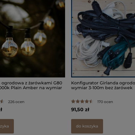
a ogrodowa z żarówkami G80
Konfigurator Girlanda ogrod
000k Plain Amber na wymiar
wymiar 3-100m bez żarówek
226 ocen
170 ocen
ł
91,50 zł
szyka
do koszyka