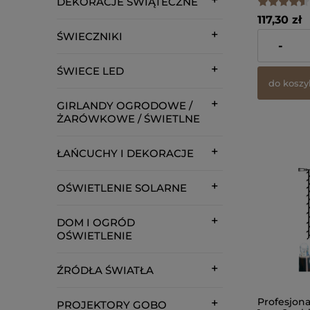
DEKORACJE ŚWIĄTECZNE
117,30 zł
ŚWIECZNIKI
zawiera 23%
-
dostawy
ŚWIECE LED
do koszy
GIRLANDY OGRODOWE /
ŻARÓWKOWE / ŚWIETLNE
ŁAŃCUCHY I DEKORACJE
OŚWIETLENIE SOLARNE
DOM I OGRÓD
OŚWIETLENIE
ŹRÓDŁA ŚWIATŁA
Profesjon
PROJEKTORY GOBO