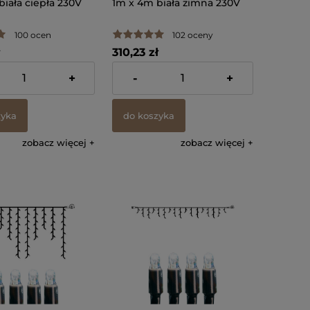
iała ciepła 230V
1m x 4m biała zimna 230V
100 ocen
102 oceny
310,23 zł
% VAT, bez kosztów
zawiera 23% VAT, bez kosztów
+
-
+
dostawy
zyka
do koszyka
zobacz więcej
zobacz więcej