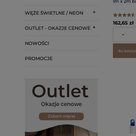
1m x 2m b
WĘŻE ŚWIETLNE / NEON
162,65 zł
OUTLET - OKAZJE CENOWE
zawiera 23%
-
dostawy
NOWOŚCI
do koszy
PROMOCJE