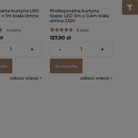
nalna kurtyna LED
Profesjonalna kurtyna
 x 1m biała zimna
Sople LED 3m x 0,4m biała
zimna 230V
4 oceny
8 ocen
zł
127,90 zł
% VAT, bez kosztów
zawiera 23% VAT, bez kosztów
+
-
+
dostawy
zyka
do koszyka
zobacz więcej
zobacz więcej