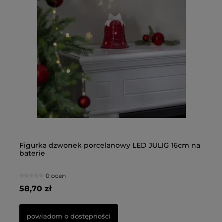
d
na
Figurka dzwonek porcelanowy LED JULIG 16cm na
Fi
baterie
0 ocen
58,70 zł
66
powiadom o dostępności