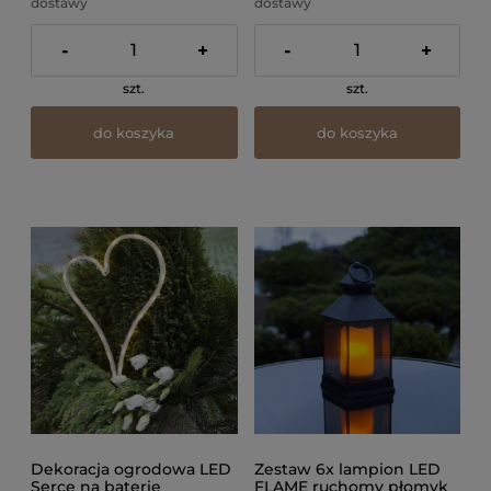
dostawy
dostawy
-
+
-
+
szt.
szt.
do koszyka
do koszyka
Dekoracja ogrodowa LED
Zestaw 6x lampion LED
Serce na baterie
FLAME ruchomy płomyk