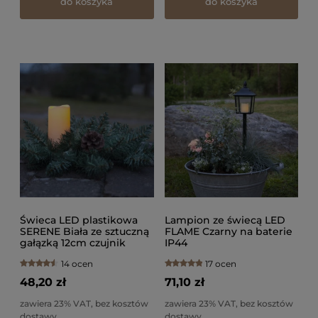
do koszyka
do koszyka
Świeca LED plastikowa
Lampion ze świecą LED
SERENE Biała ze sztuczną
FLAME Czarny na baterie
gałązką 12cm czujnik
IP44
zmierzchu 750h IP44
14 ocen
17 ocen
48,20 zł
71,10 zł
zawiera 23% VAT, bez kosztów
zawiera 23% VAT, bez kosztów
dostawy
dostawy