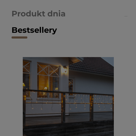
Produkt dnia
Bestsellery
Kon
ogr
100
91,