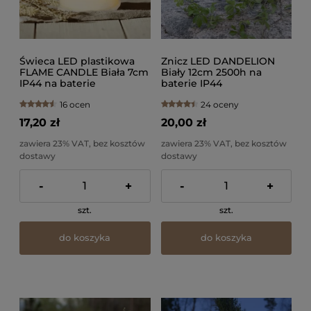
Świeca LED plastikowa
Znicz LED DANDELION
FLAME CANDLE Biała 7cm
Biały 12cm 2500h na
IP44 na baterie
baterie IP44
16 ocen
24 oceny
17,20 zł
20,00 zł
zawiera 23% VAT, bez kosztów
zawiera 23% VAT, bez kosztów
dostawy
dostawy
-
+
-
+
szt.
szt.
do koszyka
do koszyka