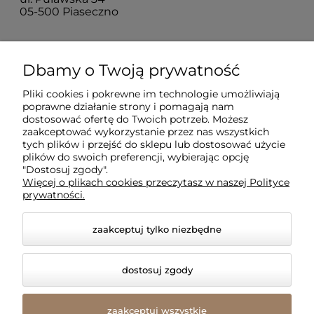
05-500 Piaseczno
Dla klientów
Dbamy o Twoją prywatność
Pliki cookies i pokrewne im technologie umożliwiają
Informacje
poprawne działanie strony i pomagają nam
dostosować ofertę do Twoich potrzeb. Możesz
zaakceptować wykorzystanie przez nas wszystkich
O firmie
tych plików i przejść do sklepu lub dostosować użycie
plików do swoich preferencji, wybierając opcję
"Dostosuj zgody".
Więcej o plikach cookies przeczytasz w naszej Polityce
prywatności.
zaakceptuj tylko niezbędne
dostosuj zgody
© 2026 amled.pl. Wszelkie prawa zastrzeżone.
Styl graficzny i aplikacje ShopGadget.pl
Sklep
zaakceptuj wszystkie