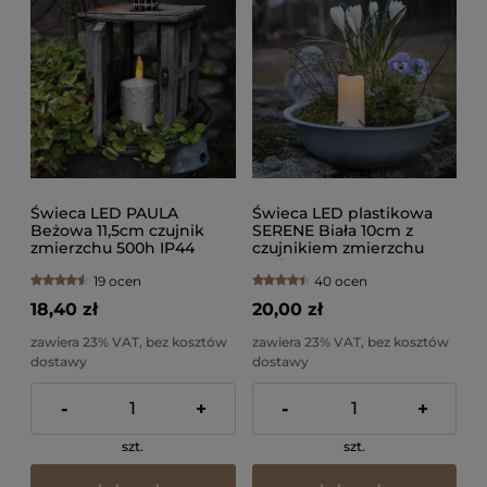
Świeca LED PAULA
Świeca LED plastikowa
Beżowa 11,5cm czujnik
SERENE Biała 10cm z
zmierzchu 500h IP44
czujnikiem zmierzchu
750h IP44
19 ocen
40 ocen
18,40 zł
20,00 zł
zawiera 23% VAT, bez kosztów
zawiera 23% VAT, bez kosztów
dostawy
dostawy
-
+
-
+
szt.
szt.