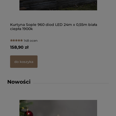
d
Kurtyna Sople 960 diod LED 24m x 0,55m biała
Gi
ciepła 1900k
Pl
148 ocen
158,90 zł
13
do koszyka
Nowości
Kur
LED
cie
158