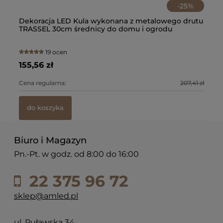
-
25
%
tu
Dekoracja LED Kula wykonana z metalowego drutu
De
TRASSEL 30cm średnicy do domu i ogrodu
19 ocen
155,56 zł
42
9 zł
Cena regularna:
207,41 zł
Ce
do koszyka
Biuro i Magazyn
Pn.-Pt. w godz. od 8:00 do 16:00
22 375 96 72
sklep@amled.pl
ul. Puławska 34