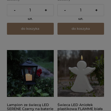
-
+
-
+
szt.
szt.
do koszyka
do koszyka
Lampion ze świecą LED
Świeca LED Aniołek
SERENE Czarny na baterie
plastikowa FLAMME biała