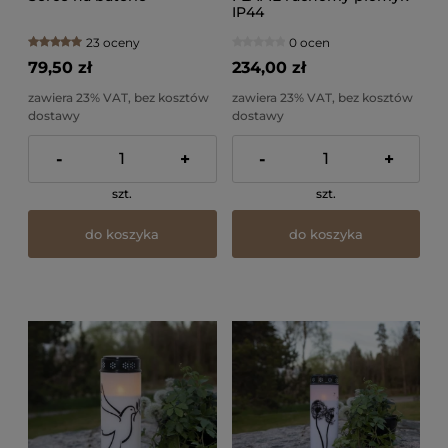
IP44
23 oceny
0 ocen
79,50 zł
234,00 zł
zawiera 23% VAT, bez kosztów
zawiera 23% VAT, bez kosztów
dostawy
dostawy
-
+
-
+
szt.
szt.
do koszyka
do koszyka