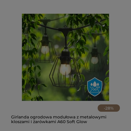
-
28
%
Girlanda ogrodowa modułowa z metalowymi
Gi
kloszami i żarówkami A60 Soft Glow
LE