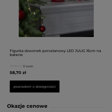
igurka dzwonek porcelanowy LED JULIG 16cm na
Figurka 
aterie
0 ocen
8,70 zł
66,50 zł
powiadom o dostępności
do kos
Okazje cenowe