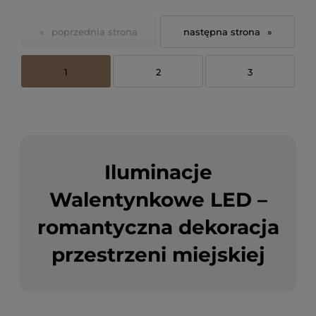
«
»
1
2
3
Iluminacje
Walentynkowe LED –
romantyczna dekoracja
przestrzeni miejskiej