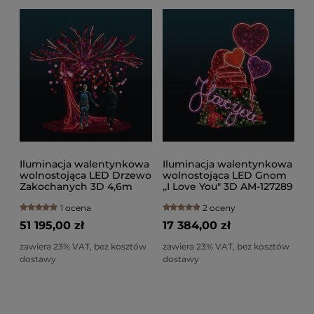
Iluminacja walentynkowa
Iluminacja walentynkowa
wolnostojąca LED Drzewo
wolnostojąca LED Gnom
Zakochanych 3D 4,6m
,,I Love You" 3D AM-127289
wysokości AM-122015
1 ocena
2 oceny
51 195,00 zł
17 384,00 zł
zawiera 23% VAT, bez kosztów
zawiera 23% VAT, bez kosztów
dostawy
dostawy