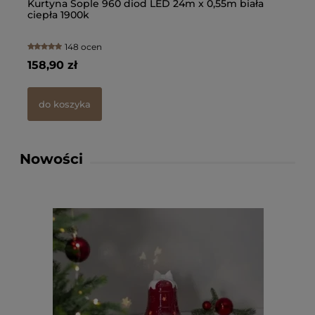
yna Sople 960 diod LED 24m x 0,55m biała
Girlanda o
ła 1900k
Plain Ambe
148 ocen
90 zł
133,67 zł
 koszyka
do koszyk
Nowości
Kur
LED
cie
158
d