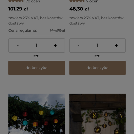
70 ocen
7 ocen
101,29 zł
48,30 zł
zawiera 23% VAT, bez kosztów
zawiera 23% VAT, bez kosztów
dostawy
dostawy
Cena regularna:
144,70 zł
-
+
-
+
szt.
szt.
do koszyka
do koszyka