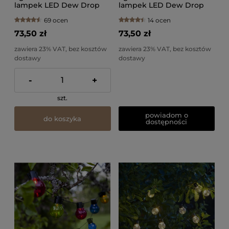
lampek LED Dew Drop
lampek LED Dew Drop
IP44
IP44
69 ocen
14 ocen
73,50 zł
73,50 zł
zawiera 23% VAT, bez kosztów
zawiera 23% VAT, bez kosztów
dostawy
dostawy
-
+
szt.
powiadom o
do koszyka
dostępności