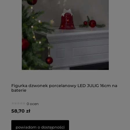
d
na
Figurka dzwonek porcelanowy LED JULIG 16cm na
Fi
baterie
0 ocen
58,70 zł
66
powiadom o dostępności