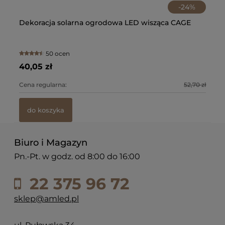
-
24
%
a
Dekoracja solarna ogrodowa LED wisząca CAGE
Ze
C
50 ocen
40,05 zł
51
0 zł
Cena regularna:
52,70 zł
Ce
do koszyka
Biuro i Magazyn
Pn.-Pt. w godz. od 8:00 do 16:00
22 375 96 72
sklep@amled.pl