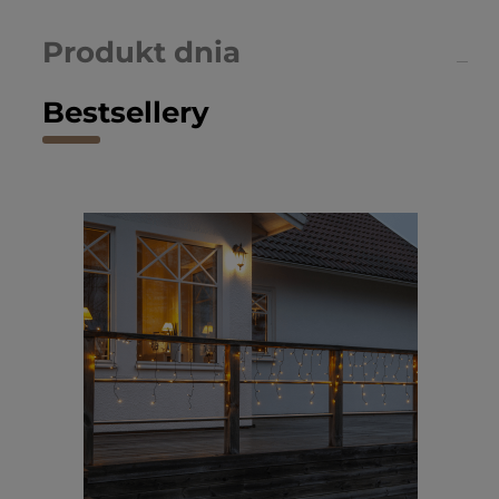
Produkt dnia
Bestsellery
Kon
ogr
100