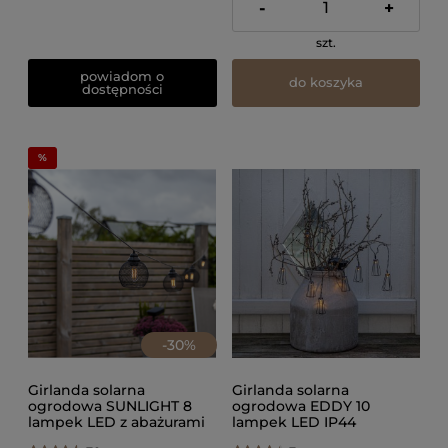
-
+
szt.
powiadom o
do koszyka
dostępności
-
30
%
Girlanda solarna
Girlanda solarna
ogrodowa SUNLIGHT 8
ogrodowa EDDY 10
lampek LED z abażurami
lampek LED IP44
IP44