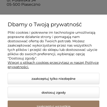
ul. Puławska 34
05-500 Piaseczno
Dla klientów
Dbamy o Twoją prywatność
Pliki cookies i pokrewne im technologie umożliwiają
Informacje
poprawne działanie strony i pomagają nam
dostosować ofertę do Twoich potrzeb. Możesz
zaakceptować wykorzystanie przez nas wszystkich
O firmie
tych plików i przejść do sklepu lub dostosować użycie
plików do swoich preferencji, wybierając opcję
"Dostosuj zgody".
Więcej o plikach cookies przeczytasz w naszej Polityce
prywatności.
zaakceptuj tylko niezbędne
dostosuj zgody
© 2026 amled.pl. Wszelkie prawa zastrzeżone.
Styl graficzny i aplikacje ShopGadget.pl
Sklep
zaakceptuj wszystkie