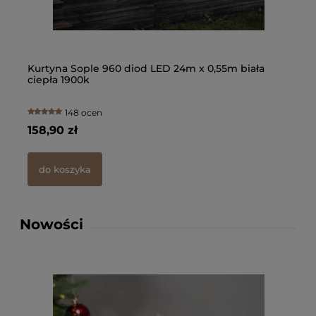
91,
d
Kurtyna Sople 960 diod LED 24m x 0,55m biała
Gi
ciepła 1900k
Pl
148 ocen
158,90 zł
13
do koszyka
Nowości
Kur
LED
cie
158