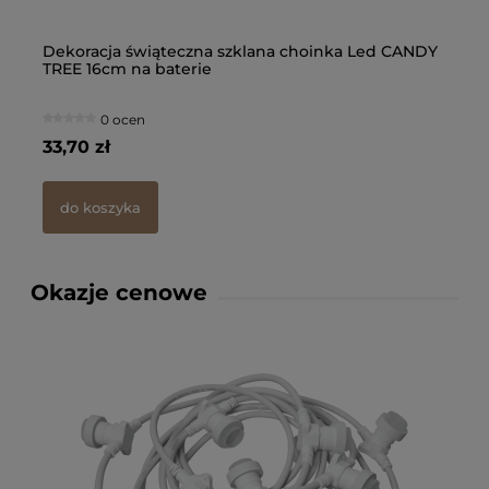
E
Dekoracja świąteczna szklana choinka Led CANDY
Bo
TREE 16cm na baterie
12
0 ocen
33,70 zł
45
do koszyka
Okazje cenowe