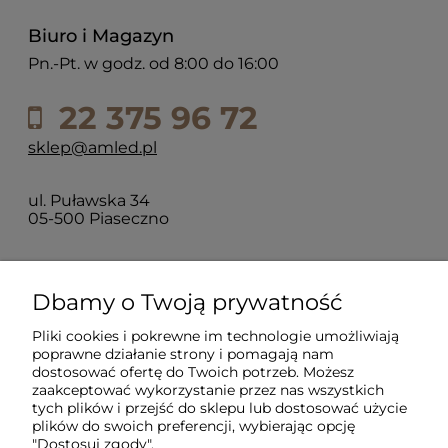
Biuro i Magazyn
Pn.-Pt. w godz. od 8:00 do 16:00
22 375 96 72
sklep@amled.pl
ul. Puławska 34
05-500 Piaseczno
Dla klientów
Dbamy o Twoją prywatność
Pliki cookies i pokrewne im technologie umożliwiają
Informacje
poprawne działanie strony i pomagają nam
dostosować ofertę do Twoich potrzeb. Możesz
zaakceptować wykorzystanie przez nas wszystkich
O firmie
tych plików i przejść do sklepu lub dostosować użycie
plików do swoich preferencji, wybierając opcję
"Dostosuj zgody".