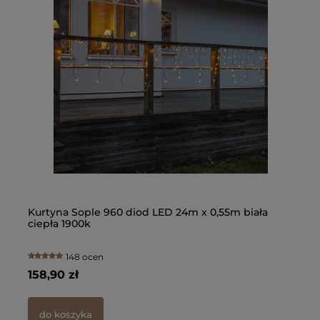
Kon
ogr
100
91,
d
Kurtyna Sople 960 diod LED 24m x 0,55m biała
Gi
ciepła 1900k
Pl
148 ocen
158,90 zł
13
do koszyka