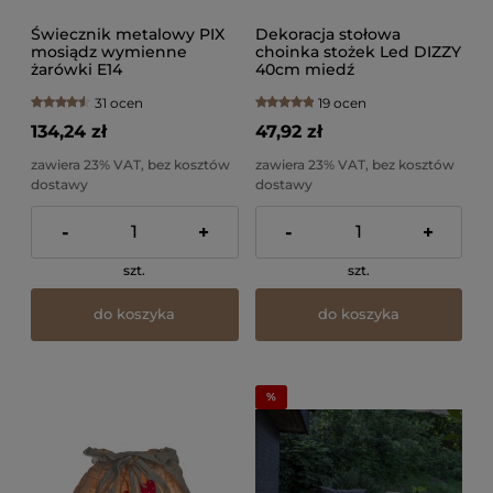
Świecznik metalowy PIX
Dekoracja stołowa
mosiądz wymienne
choinka stożek Led DIZZY
żarówki E14
40cm miedź
31 ocen
19 ocen
134,24 zł
47,92 zł
zawiera 23% VAT, bez kosztów
zawiera 23% VAT, bez kosztów
dostawy
dostawy
-
+
-
+
szt.
szt.
do koszyka
do koszyka