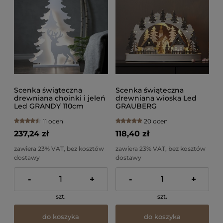
Scenka świąteczna
Scenka świąteczna
drewniana choinki i jeleń
drewniana wioska Led
Led GRANDY 110cm
GRAUBERG
11 ocen
20 ocen
237,24 zł
118,40 zł
zawiera 23% VAT, bez kosztów
zawiera 23% VAT, bez kosztów
dostawy
dostawy
-
+
-
+
szt.
szt.
do koszyka
do koszyka