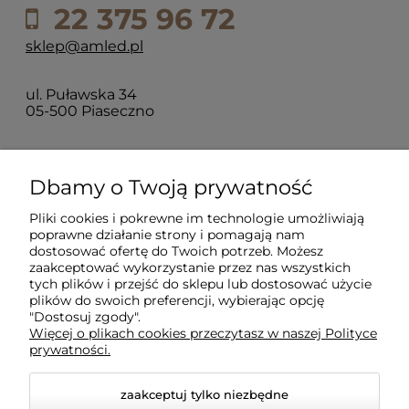
22 375 96 72
sklep@amled.pl
ul. Puławska 34
05-500 Piaseczno
Dla klientów
Dbamy o Twoją prywatność
Pliki cookies i pokrewne im technologie umożliwiają
Informacje
poprawne działanie strony i pomagają nam
dostosować ofertę do Twoich potrzeb. Możesz
zaakceptować wykorzystanie przez nas wszystkich
O firmie
tych plików i przejść do sklepu lub dostosować użycie
plików do swoich preferencji, wybierając opcję
"Dostosuj zgody".
Więcej o plikach cookies przeczytasz w naszej Polityce
prywatności.
zaakceptuj tylko niezbędne