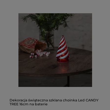
Kur
LED
cie
158
d
E
Dekoracja świąteczna szklana choinka Led CANDY
Bo
TREE 16cm na baterie
12