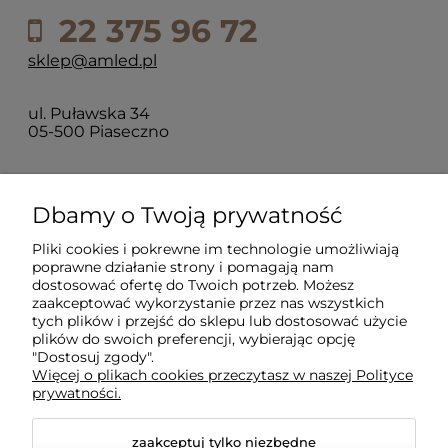
22 375 96 72
sklep@amled.pl
ul. Puławska 34
05-500 Piaseczno
Dla klientów
Dbamy o Twoją prywatność
Pliki cookies i pokrewne im technologie umożliwiają
Informacje
poprawne działanie strony i pomagają nam
dostosować ofertę do Twoich potrzeb. Możesz
zaakceptować wykorzystanie przez nas wszystkich
O firmie
tych plików i przejść do sklepu lub dostosować użycie
plików do swoich preferencji, wybierając opcję
"Dostosuj zgody".
Więcej o plikach cookies przeczytasz w naszej Polityce
prywatności.
zaakceptuj tylko niezbędne