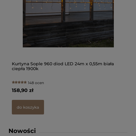
Kon
ogr
100
91,
d
Kurtyna Sople 960 diod LED 24m x 0,55m biała
Gi
ciepła 1900k
Pl
148 ocen
158,90 zł
13
do koszyka
Nowości