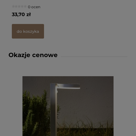
0 ocen
33,70 zł
45
do koszyka
Okazje cenowe