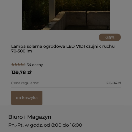
-
35
%
Lampa solarna ogrodowa LED VIDI czujnik ruchu
Gr
70-500 lm
S
34 oceny
139,78 zł
12
4 zł
Cena regularna:
215,04 zł
Ce
do koszyka
Biuro i Magazyn
Pn.-Pt. w godz. od 8:00 do 16:00