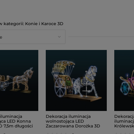
Konie i Karoce 3D
iluminacja
Dekoracja iluminacja
Dekoracj
ąca LED Konna
wolnostojąca LED
iluminac
D 7,5m długości
Zaczarowana Dorożka 3D
Królewsk
2,5m wysokości AM-155010
wysokośc