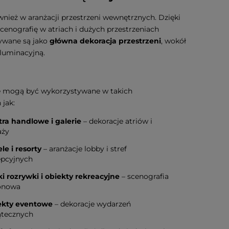
nież w aranżacji przestrzeni wewnętrznych. Dzięki
scenografię w atriach i dużych przestrzeniach
tywane są jako
główna dekoracja przestrzeni
, wokół
iluminacyjną.
e mogą być wykorzystywane w takich
 jak:
tra handlowe i galerie
– dekoracje atriów i
aży
le i resorty
– aranżacje lobby i stref
epcyjnych
ki rozrywki i obiekty rekreacyjne
– scenografia
onowa
ekty eventowe
– dekoracje wydarzeń
ątecznych