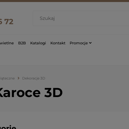
6 72
wietlne
B2B
Katalogi
Kontakt
Promocje
wiąteczne
Dekoracje 3D
Karoce 3D
orie