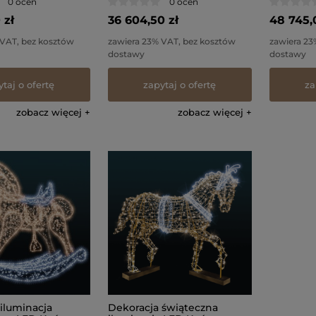
0 ocen
0 ocen
 zł
36 604,50 zł
48 745,
 VAT, bez kosztów
zawiera 23% VAT, bez kosztów
zawiera 23
dostawy
dostawy
ytaj o ofertę
zapytaj o ofertę
za
zobacz więcej
zobacz więcej
iluminacja
Dekoracja świąteczna