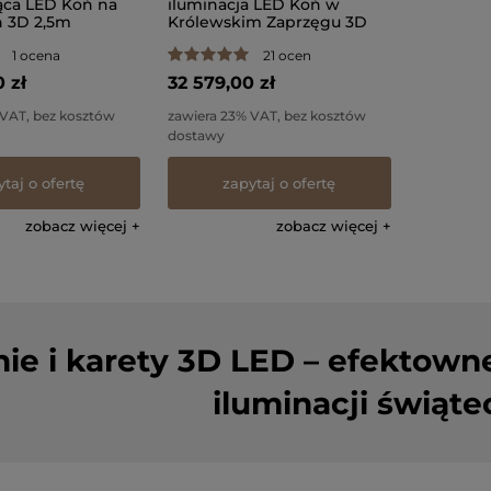
ąca LED Koń na
iluminacja LED Koń w
 3D 2,5m
Królewskim Zaprzęgu 3D
 AM-144024
2,6m wysokości AM-144002
1 ocena
21 ocen
 zł
32 579,00 zł
 VAT, bez kosztów
zawiera 23% VAT, bez kosztów
dostawy
ytaj o ofertę
zapytaj o ofertę
zobacz więcej
zobacz więcej
ie i karety 3D LED – efektown
iluminacji świąt