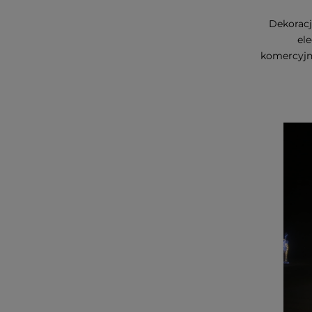
Dekorac
ele
komercyjny