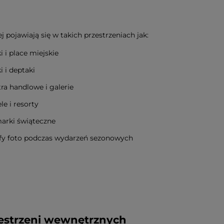
j pojawiają się w takich przestrzeniach jak:
i i place miejskie
i i deptaki
ra handlowe i galerie
le i resorty
marki świąteczne
efy foto podczas wydarzeń sezonowych
rzestrzeni wewnętrznych