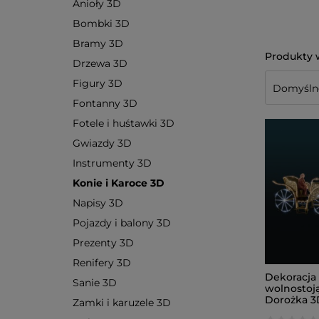
Anioły 3D
Bombki 3D
Bramy 3D
Drzewa 3D
Figury 3D
Fontanny 3D
Fotele i huśtawki 3D
Gwiazdy 3D
Instrumenty 3D
Konie i Karoce 3D
Napisy 3D
Pojazdy i balony 3D
Prezenty 3D
Renifery 3D
Dekoracja 
Sanie 3D
wolnostoj
Dorożka 3
Zamki i karuzele 3D
AM-155047