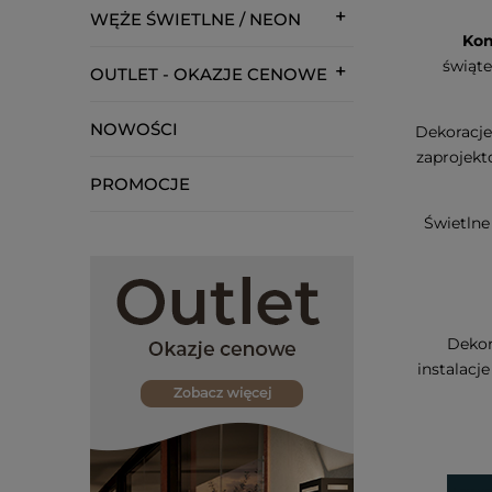
WĘŻE ŚWIETLNE / NEON
Kon
świąte
OUTLET - OKAZJE CENOWE
NOWOŚCI
Dekoracje
zaprojekt
PROMOCJE
Świetln
Dekor
instalacj