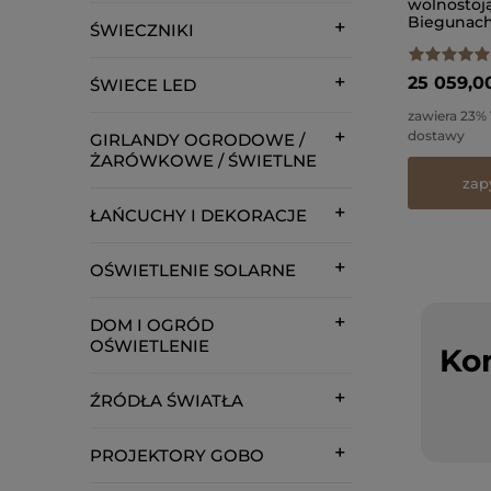
wolnostoj
Biegunach
ŚWIECZNIKI
wysokości
25 059,00
ŚWIECE LED
zawiera 23%
dostawy
GIRLANDY OGRODOWE /
ŻARÓWKOWE / ŚWIETLNE
zap
ŁAŃCUCHY I DEKORACJE
OŚWIETLENIE SOLARNE
DOM I OGRÓD
OŚWIETLENIE
Kon
ŹRÓDŁA ŚWIATŁA
PROJEKTORY GOBO