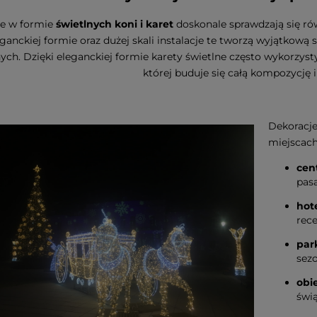
je w formie
świetlnych koni i karet
doskonale sprawdzają się rów
ganckiej formie oraz dużej skali instalacje te tworzą wyjątkową 
ch. Dzięki eleganckiej formie karety świetlne często wykorzys
której buduje się całą kompozycję 
Dekoracj
miejscach
cen
pas
hote
rec
par
sez
obi
świ