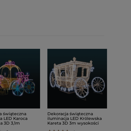
a świąteczna
Dekoracja świąteczna
ja LED Karoca
iluminacja LED Królewska
a 3D 3,1m
Kareta 3D 3m wysokości
i AM-147086
AM-147001