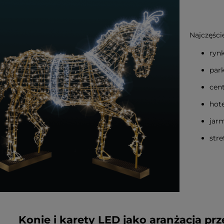
Najczęście
rynk
park
cent
hote
jar
str
Konie i karety LED jako aranżacja p