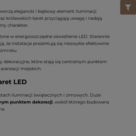
worzą elegancki i bajkowy element iluminacji
az królewskich karet przyciągają uwagę i nadają
ny charakter.
żone w energooszczędne oświetlenie LED. Starannie
ą, że instalacje prezentują się niezwykle efektownie
 zmroku.
y dekoracyjne, które stają się centralnym punktem
ranżacji miejskich.
aret LED
tach iluminacji świątecznych i zimowych. Duże
lnym punktem dekoracji
, wokół którego budowana
na.