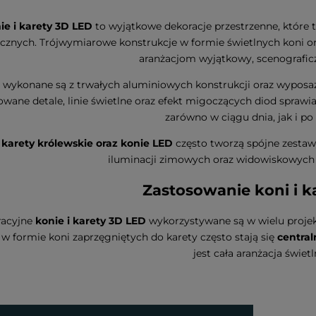
ie i karety 3D LED
to wyjątkowe dekoracje przestrzenne, które t
cznych. Trójwymiarowe konstrukcje w formie świetlnych koni or
aranżacjom wyjątkowy, scenograficz
 wykonane są z trwałych aluminiowych konstrukcji oraz wyposa
owane detale, linie świetlne oraz efekt migoczących diod sprawiaj
zarówno w ciągu dnia, jak i po
e
karety królewskie oraz konie LED
często tworzą spójne zestaw
iluminacji zimowych oraz widowiskowych a
Zastosowanie koni i k
acyjne
konie i karety 3D LED
wykorzystywane są w wielu projek
e w formie koni zaprzęgniętych do karety często stają się
centra
jest cała aranżacja świetl