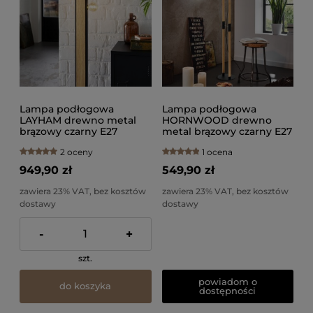
Lampa podłogowa
Lampa podłogowa
LAYHAM drewno metal
HORNWOOD drewno
brązowy czarny E27
metal brązowy czarny E27
2 oceny
1 ocena
949,90 zł
549,90 zł
zawiera 23% VAT, bez kosztów
zawiera 23% VAT, bez kosztów
dostawy
dostawy
-
+
szt.
powiadom o
do koszyka
dostępności