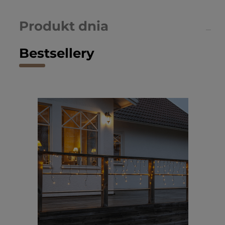
Produkt dnia
Bestsellery
Kon
ogr
100