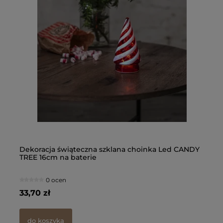
d
E
Dekoracja świąteczna szklana choinka Led CANDY
Bo
TREE 16cm na baterie
12
0 ocen
33,70 zł
45
do koszyka