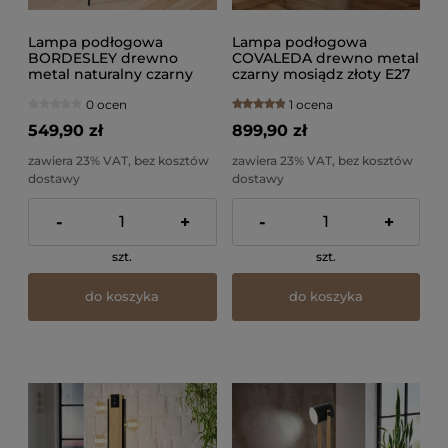
Lampa podłogowa
Lampa podłogowa
BORDESLEY drewno
COVALEDA drewno metal
metal naturalny czarny
czarny mosiądz złoty E27
E27
0 ocen
1 ocena
549,90 zł
899,90 zł
zawiera 23% VAT, bez kosztów
zawiera 23% VAT, bez kosztów
dostawy
dostawy
-
+
-
+
szt.
szt.
do koszyka
do koszyka