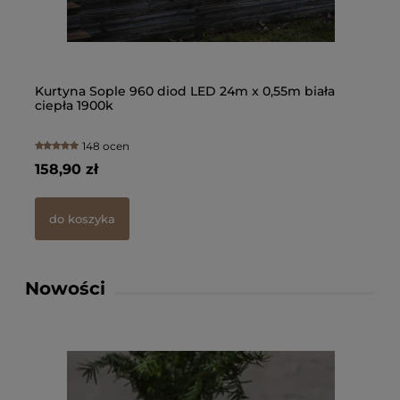
91,
d
Kurtyna Sople 960 diod LED 24m x 0,55m biała
Gi
ciepła 1900k
Pl
148 ocen
158,90 zł
13
do koszyka
Nowości
Kur
LED
cie
158