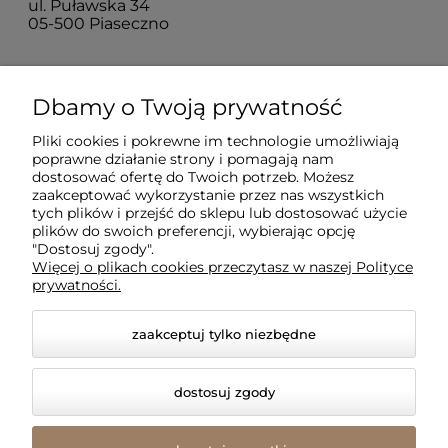
ul. Puławska 34
05-500 Piaseczno
Dla klientów
Dbamy o Twoją prywatność
Pliki cookies i pokrewne im technologie umożliwiają
Informacje
poprawne działanie strony i pomagają nam
dostosować ofertę do Twoich potrzeb. Możesz
zaakceptować wykorzystanie przez nas wszystkich
O firmie
tych plików i przejść do sklepu lub dostosować użycie
plików do swoich preferencji, wybierając opcję
"Dostosuj zgody".
Więcej o plikach cookies przeczytasz w naszej Polityce
prywatności.
zaakceptuj tylko niezbędne
dostosuj zgody
© 2026 amled.pl. Wszelkie prawa zastrzeżone.
Styl graficzny i aplikacje ShopGadget.pl
Sklep