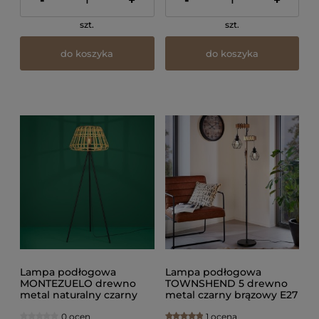
-
+
-
+
szt.
szt.
do koszyka
do koszyka
Lampa podłogowa
Lampa podłogowa
MONTEZUELO drewno
TOWNSHEND 5 drewno
metal naturalny czarny
metal czarny brązowy E27
E27
0 ocen
1 ocena