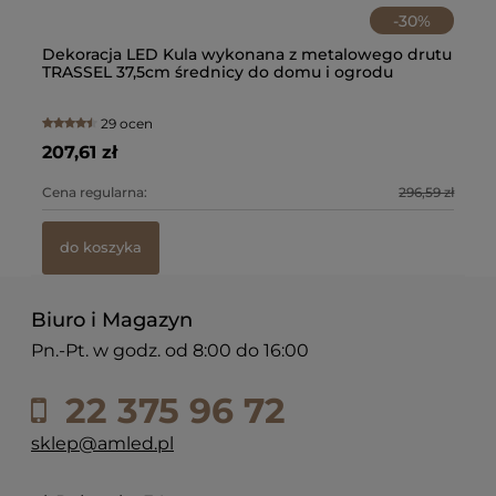
-
30
%
tu
Dekoracja LED Kula wykonana z metalowego drutu
De
TRASSEL 37,5cm średnicy do domu i ogrodu
TR
29 ocen
207,61 zł
15
0 zł
Cena regularna:
296,59 zł
Ce
do koszyka
Biuro i Magazyn
Pn.-Pt. w godz. od 8:00 do 16:00
22 375 96 72
sklep@amled.pl