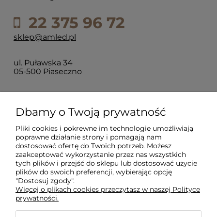
22 375 96 72
sklep@amled.pl
ul. Puławska 34
05-500 Piaseczno
Dla klientów
Dbamy o Twoją prywatność
Pliki cookies i pokrewne im technologie umożliwiają
Informacje
poprawne działanie strony i pomagają nam
dostosować ofertę do Twoich potrzeb. Możesz
zaakceptować wykorzystanie przez nas wszystkich
O firmie
tych plików i przejść do sklepu lub dostosować użycie
plików do swoich preferencji, wybierając opcję
"Dostosuj zgody".
Więcej o plikach cookies przeczytasz w naszej Polityce
prywatności.