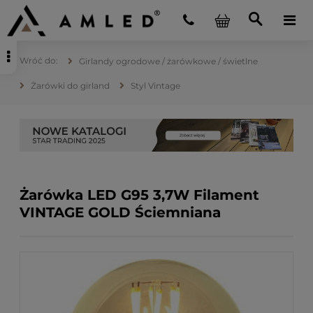
Girlandy ogrodowe / żarówkowe / świetlne
Żarówki do girland
Styl Vintage
Żarówka LED G95 3,7W Filament
VINTAGE GOLD Ściemniana