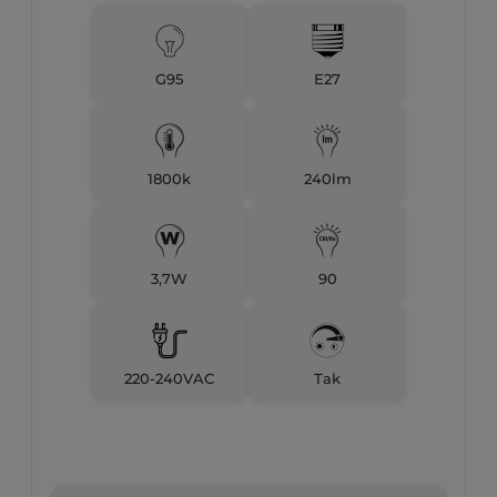
G95
E27
1800k
240lm
3,7W
90
220-240VAC
Tak