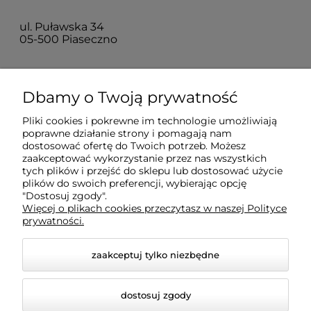
ul. Puławska 34
05-500 Piaseczno
Dla klientów
Dbamy o Twoją prywatność
Pliki cookies i pokrewne im technologie umożliwiają
Informacje
poprawne działanie strony i pomagają nam
dostosować ofertę do Twoich potrzeb. Możesz
zaakceptować wykorzystanie przez nas wszystkich
O firmie
tych plików i przejść do sklepu lub dostosować użycie
plików do swoich preferencji, wybierając opcję
"Dostosuj zgody".
Więcej o plikach cookies przeczytasz w naszej Polityce
prywatności.
zaakceptuj tylko niezbędne
dostosuj zgody