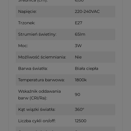
Napięcie:
220-240VAC
Trzonek:
E27
Strumień świetlny:
65lm
Moc:
3W
Możliwość ściemniania:
Nie
Barwa światła:
Biała ciepła
Temperatura barwowa:
1800k
Wskaźnik oddawania
90
barw (CRI/Ra):
Kąt wiązki światła:
360°
Liczba cykli on/off:
12500