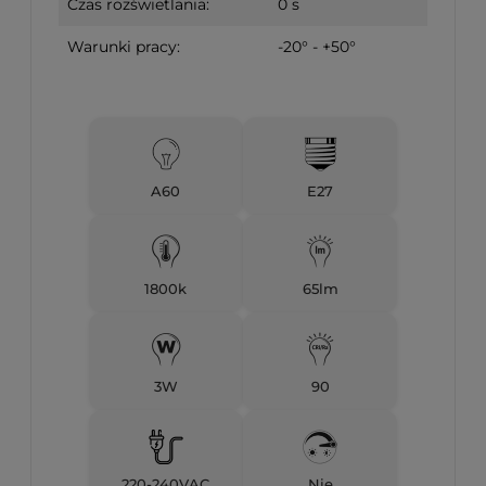
Czas rozświetlania:
0 s
Warunki pracy:
-20° - +50°
A60
E27
1800k
65lm
3W
90
220-240VAC
Nie