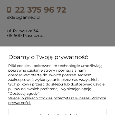
22 375 96 72
sklep@amled.pl
ul. Puławska 34
05-500 Piaseczno
Dla klientów
Dbamy o Twoją prywatność
Pliki cookies i pokrewne im technologie umożliwiają
Informacje
poprawne działanie strony i pomagają nam
dostosować ofertę do Twoich potrzeb. Możesz
zaakceptować wykorzystanie przez nas wszystkich
O firmie
tych plików i przejść do sklepu lub dostosować użycie
plików do swoich preferencji, wybierając opcję
"Dostosuj zgody".
Więcej o plikach cookies przeczytasz w naszej Polityce
prywatności.