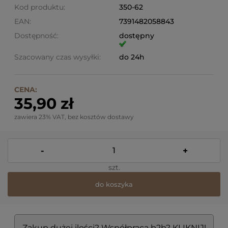
Kod produktu:
350-62
EAN:
7391482058843
Dostępność:
dostępny
Szacowany czas wysyłki:
do 24h
CENA:
35,90 zł
zawiera 23% VAT, bez kosztów dostawy
-
+
szt.
do koszyka
Zakup dużej ilości? Współpraca b2b? KLIKNIJ!