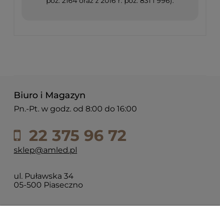
poz. 2164 oraz z 2016 r. poz. 831 i 996).
Biuro i Magazyn
Pn.-Pt. w godz. od 8:00 do 16:00
22 375 96 72
sklep@amled.pl
ul. Puławska 34
05-500 Piaseczno
Dla klientów