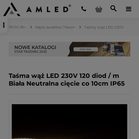
Węże świetlne / Neon
Taśmy wąż LED 230V
Taśma wąż LED 230V 120 diod / m
Biała Neutralna cięcie co 10cm IP65