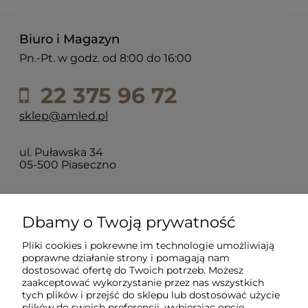
Biuro i Magazyn
Pn.-Pt. w godz. od 8:00 do 16:00
22 375 96 72
sklep@amled.pl
ul. Puławska 34
05-500 Piaseczno
Dla klientów
Dbamy o Twoją prywatność
Pliki cookies i pokrewne im technologie umożliwiają
Informacje
poprawne działanie strony i pomagają nam
dostosować ofertę do Twoich potrzeb. Możesz
zaakceptować wykorzystanie przez nas wszystkich
O firmie
tych plików i przejść do sklepu lub dostosować użycie
plików do swoich preferencji, wybierając opcję