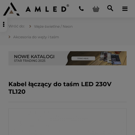
Węże świetlne / Neon
Akcesoria do węży i taśm
Kabel łączący do taśm LED 230V
TL120