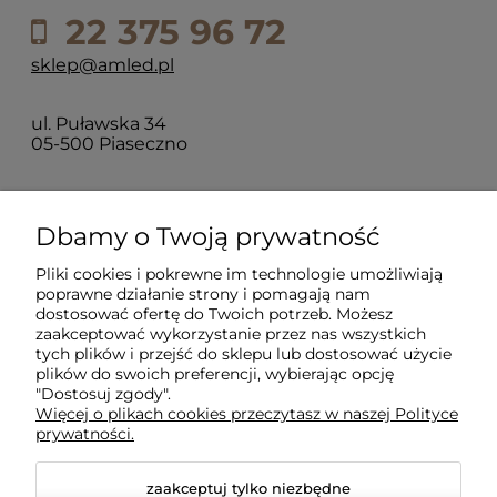
22 375 96 72
sklep@amled.pl
ul. Puławska 34
05-500 Piaseczno
Dla klientów
Dbamy o Twoją prywatność
Pliki cookies i pokrewne im technologie umożliwiają
Informacje
poprawne działanie strony i pomagają nam
dostosować ofertę do Twoich potrzeb. Możesz
zaakceptować wykorzystanie przez nas wszystkich
O firmie
tych plików i przejść do sklepu lub dostosować użycie
plików do swoich preferencji, wybierając opcję
"Dostosuj zgody".
Więcej o plikach cookies przeczytasz w naszej Polityce
prywatności.
zaakceptuj tylko niezbędne