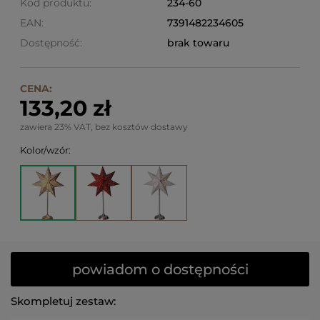
Kod produktu:
234-60
EAN:
7391482234605
Dostępność:
brak towaru
CENA:
133,20 zł
zawiera 23% VAT, bez kosztów dostawy
Kolor/wzór:
powiadom o dostępności
Skompletuj zestaw: