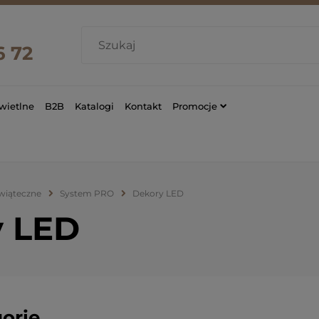
6 72
wietlne
B2B
Katalogi
Kontakt
Promocje
świąteczne
System PRO
Dekory LED
 LED
orie