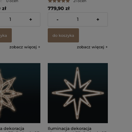
0 ocen
21 ocen
 zł
779,90 zł
% VAT, bez kosztów
zawiera 23% VAT, bez kosztów
+
-
+
dostawy
zyka
do koszyka
zobacz więcej
zobacz więcej
ja dekoracja
Iluminacja dekoracja