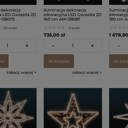
 dekoracja
Iluminacja dekoracja
Iluminac
a LED Gwiazda 2D
elewacyjna LED Gwiazda 2D
elewacyj
-138075
160 cm AM-138081
180 cm A
20 ocen
0 ocen
735,00 zł
1 678,90
 VAT, bez kosztów
zawiera 23% VAT, bez kosztów
zawiera 23
+
-
+
-
dostawy
dostawy
ka
do koszyka
do kos
zobacz więcej
zobacz więcej