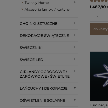
Twinkly Home
1 487,90 
Akcesoria lampki / kurtyny
zawiera 23%
-
dostawy
CHOINKI SZTUCZNE
do koszy
DEKORACJE ŚWIĄTECZNE
ŚWIECZNIKI
ŚWIECE LED
GIRLANDY OGRODOWE /
ŻARÓWKOWE / ŚWIETLNE
ŁAŃCUCHY I DEKORACJE
OŚWIETLENIE SOLARNE
Iluminacja