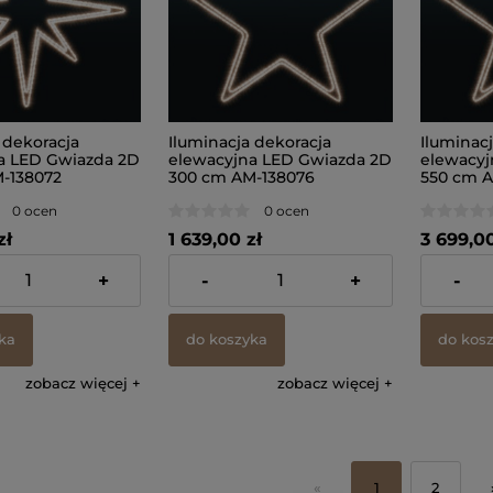
 dekoracja
Iluminacja dekoracja
Iluminac
a LED Gwiazda 2D
elewacyjna LED Gwiazda 2D
elewacyj
-138072
300 cm AM-138076
550 cm A
0 ocen
0 ocen
zł
1 639,00 zł
3 699,00
 VAT, bez kosztów
zawiera 23% VAT, bez kosztów
zawiera 23
+
-
+
-
dostawy
dostawy
ka
do koszyka
do kos
zobacz więcej
zobacz więcej
«
1
2