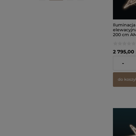
Iluminacja
elewacyjn
200 cm AM
2 795,00 
zawiera 23%
-
dostawy
do koszy