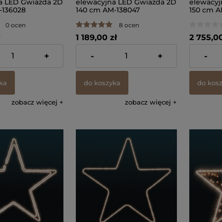
a LED Gwiazda 2D
elewacyjna LED Gwiazda 2D
elewacyj
-136028
140 cm AM-138047
150 cm A
0 ocen
8 ocen
1 189,00 zł
2 755,00
 VAT, bez kosztów
zawiera 23% VAT, bez kosztów
zawiera 23
+
-
+
-
dostawy
dostawy
ka
do koszyka
do kos
zobacz więcej
zobacz więcej