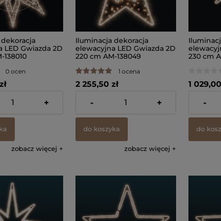
 dekoracja
Iluminacja dekoracja
Iluminac
a LED Gwiazda 2D
elewacyjna LED Gwiazda 2D
elewacyj
-138010
220 cm AM-138049
230 cm A
0 ocen
1 ocena
zł
2 255,50 zł
1 029,00
 VAT, bez kosztów
zawiera 23% VAT, bez kosztów
zawiera 23
+
-
+
-
dostawy
dostawy
ka
do koszyka
do kos
zobacz więcej
zobacz więcej