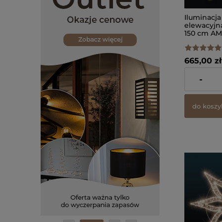
Iluminacja
elewacyjn
150 cm AM
665,00 zł
zawiera 23%
-
dostawy
do koszy