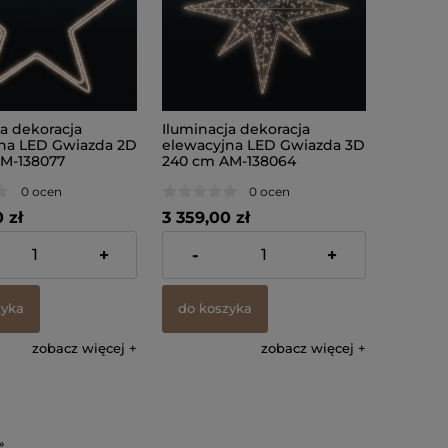
ja dekoracja
Iluminacja dekoracja
na LED Gwiazda 2D
elewacyjna LED Gwiazda 3D
M-138077
240 cm AM-138064
0 ocen
0 ocen
 zł
3 359,00 zł
% VAT, bez kosztów
zawiera 23% VAT, bez kosztów
+
-
+
dostawy
zyka
do koszyka
zobacz więcej
zobacz więcej
»