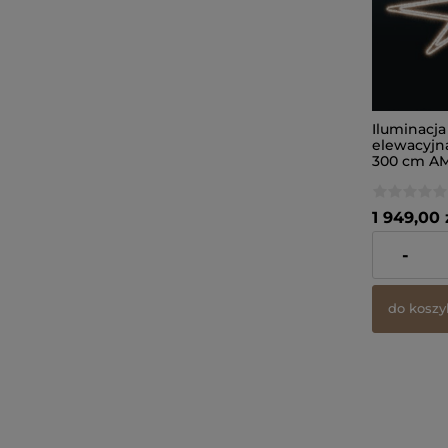
Iluminacja
elewacyjn
300 cm AM
1 949,00 
zawiera 23%
-
dostawy
do koszy