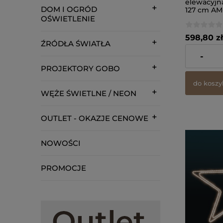
elewacyjn
DOM I OGRÓD
127 cm AM
OŚWIETLENIE
598,80 zł
ŹRÓDŁA ŚWIATŁA
zawiera 23%
-
dostawy
PROJEKTORY GOBO
do koszy
WĘŻE ŚWIETLNE / NEON
OUTLET - OKAZJE CENOWE
NOWOŚCI
PROMOCJE