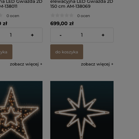
na LED Gwiazda 2D
elewacyjna LED Gwiazda 2D
M-138011
150 cm AM-138069
0 ocen
0 ocen
 zł
699,00 zł
% VAT, bez kosztów
zawiera 23% VAT, bez kosztów
+
-
+
dostawy
zyka
do koszyka
zobacz więcej
zobacz więcej