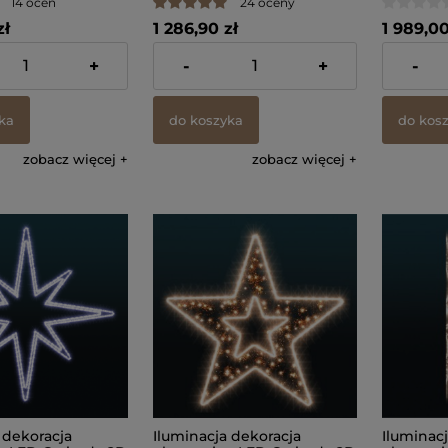
14 ocen
24 oceny
zł
1 286,90 zł
1 989,00
 VAT, bez kosztów
zawiera 23% VAT, bez kosztów
zawiera 23
+
-
+
-
dostawy
dostawy
ka
do koszyka
do kos
zobacz więcej
zobacz więcej
 dekoracja
Iluminacja dekoracja
Iluminac