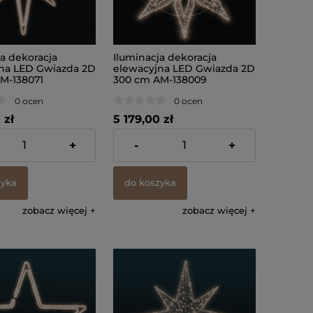
ja dekoracja
Iluminacja dekoracja
na LED Gwiazda 2D
elewacyjna LED Gwiazda 2D
M-138071
300 cm AM-138009
0 ocen
0 ocen
 zł
5 179,00 zł
% VAT, bez kosztów
zawiera 23% VAT, bez kosztów
+
-
+
dostawy
zyka
do koszyka
zobacz więcej
zobacz więcej