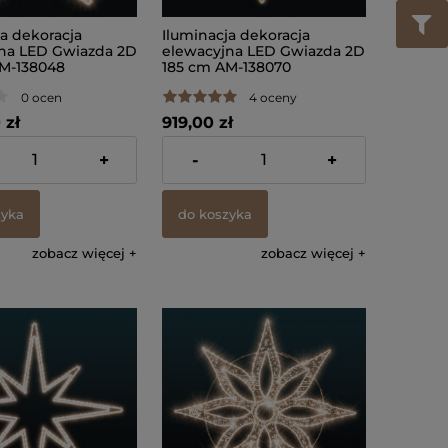
ja dekoracja
Iluminacja dekoracja
na LED Gwiazda 2D
elewacyjna LED Gwiazda 2D
M-138048
185 cm AM-138070
0 ocen
4 oceny
 zł
919,00 zł
% VAT, bez kosztów
zawiera 23% VAT, bez kosztów
+
-
+
dostawy
zyka
do koszyka
zobacz więcej
zobacz więcej