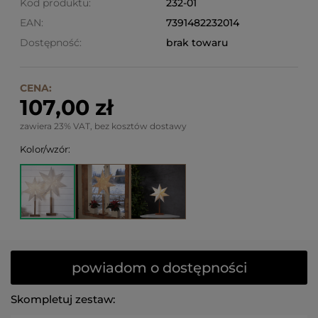
Kod produktu:
232-01
EAN:
7391482232014
Dostępność:
brak towaru
CENA:
107,00 zł
zawiera 23% VAT, bez kosztów dostawy
Kolor/wzór:
powiadom o dostępności
Skompletuj zestaw: