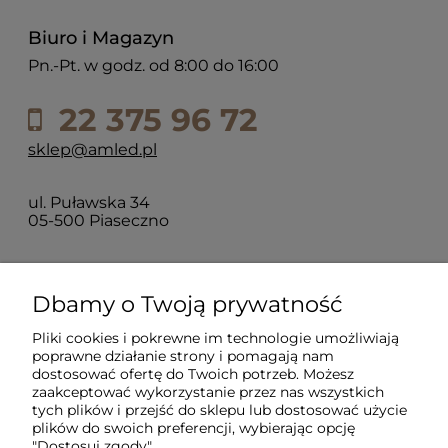
Biuro i Magazyn
Pn.-Pt. w godz. od 8:00 do 16:00
22 375 96 72
sklep@amled.pl
ul. Puławska 34
05-500 Piaseczno
Dla klientów
Dbamy o Twoją prywatność
Pliki cookies i pokrewne im technologie umożliwiają
Informacje
poprawne działanie strony i pomagają nam
dostosować ofertę do Twoich potrzeb. Możesz
zaakceptować wykorzystanie przez nas wszystkich
O firmie
tych plików i przejść do sklepu lub dostosować użycie
plików do swoich preferencji, wybierając opcję
"Dostosuj zgody".