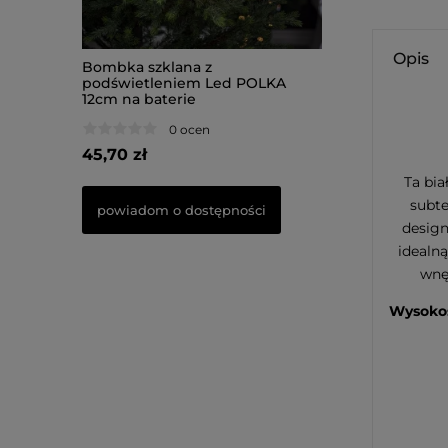
Opis
 szklana
Bombka szklana z
Bombka szklana 
TREE 16cm
podświetleniem Led POLKA
podświetleniem
12cm na baterie
10cm na baterie
0 ocen
0 oce
45,70 zł
51,80 zł
Ta bia
subte
powiadom o dostępności
powiadom o dos
design
idealn
wnę
Wysokoś