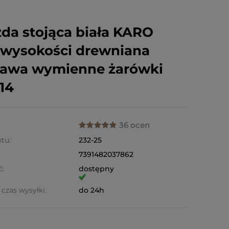
da stojąca biała KARO
wysokości drewniana
tawa wymienne żarówki
14
36 ocen
tu:
232-25
7391482037862
ć:
dostępny
czas wysyłki:
do 24h