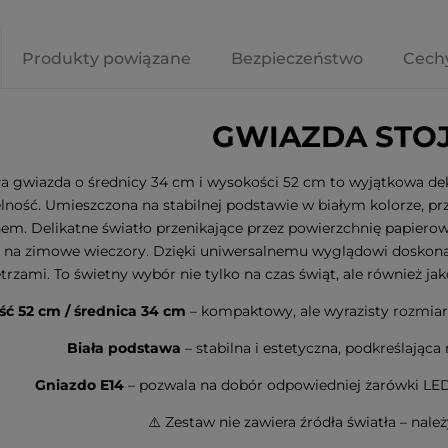
Produkty powiązane
Bezpieczeństwo
Cech
z
Scenka świąteczna drewniana
Świecznik dr
 Led POLKA
Led PIPPI na baterie
na baterie
GWIAZDA STO
n
101,80 zł
152,60 zł
ła gwiazda o średnicy 34 cm i wysokości 52 cm to wyjątkowa de
lność. Umieszczona na stabilnej podstawie w białym kolorze, 
tępności
do koszyka
powiadom o
em. Delikatne światło przenikające przez powierzchnię papierow
ą na zimowe wieczory. Dzięki uniwersalnemu wyglądowi doskon
trzami. To świetny wybór nie tylko na czas świąt, ale również ja
ć 52 cm / średnica 34 cm
– kompaktowy, ale wyrazisty rozmiar 
Biała podstawa
– stabilna i estetyczna, podkreślająca
Gniazdo E14
– pozwala na dobór odpowiedniej żarówki LED
⚠️ Zestaw nie zawiera źródła światła – nale