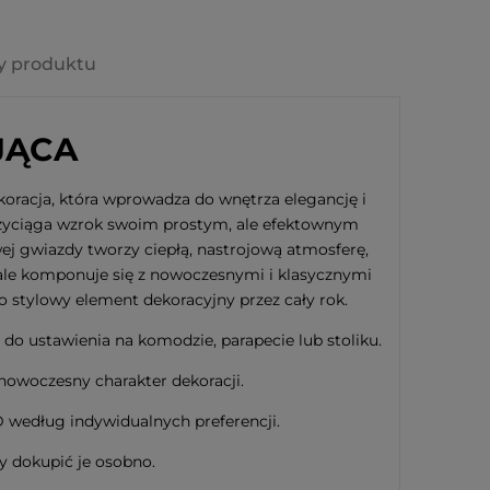
y produktu
ewniany biały PIPPI
JĄCA
koracja, która wprowadza do wnętrza elegancję i
przyciąga wzrok swoim prostym, ale efektownym
 dostępności
ej gwiazdy tworzy ciepłą, nastrojową atmosferę,
ale komponuje się z nowoczesnymi i klasycznymi
ko stylowy element dekoracyjny przez cały rok.
do ustawienia na komodzie, parapecie lub stoliku.
 nowoczesny charakter dekoracji.
 według indywidualnych preferencji.
ży dokupić je osobno.