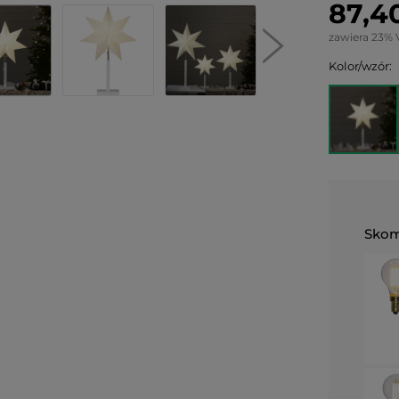
87,40
zawiera 23% 
Kolor/wzór:
Skom