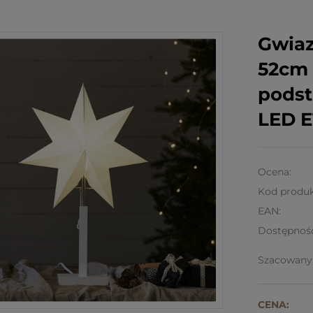
Gwiaz
52cm 
pods
LED E
Ocena:
Kod produk
EAN:
Dostępnoś
Szacowany 
CENA: