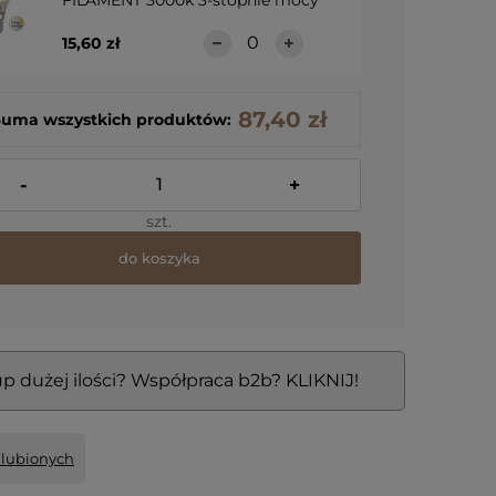
FILAMENT 3000k 3-stopnie mocy
15,60 zł
87,40 zł
Suma wszystkich produktów:
-
+
szt.
do koszyka
p dużej ilości? Współpraca b2b? KLIKNIJ!
ulubionych