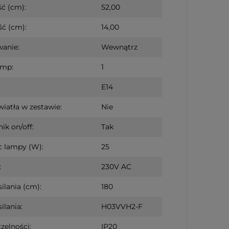
ć (cm):
52,00
ć (cm):
14,00
anie:
Wewnątrz
amp:
1
E14
wiatła w zestawie:
Nie
ik on/off:
Tak
c lampy (W):
25
:
230V AC
ilania (cm):
180
ilania:
H03VVH2-F
zelności:
IP20