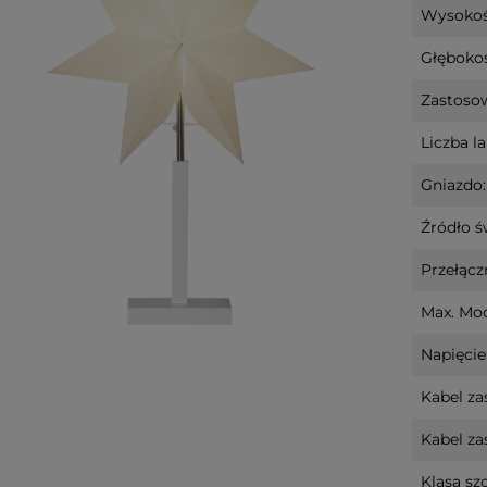
Wysokoś
Głębokoś
Zastosow
Liczba l
Gniazdo:
Źródło ś
Przełączn
Max. Mo
Napięcie
Kabel zas
Kabel zas
Klasa szc