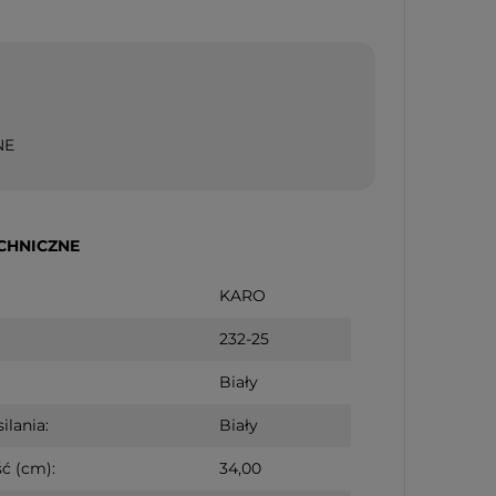
NE
CHNICZNE
KARO
232-25
Biały
ilania:
Biały
ć (cm):
34,00