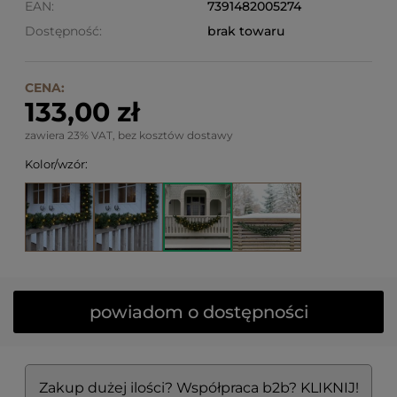
EAN:
7391482005274
Dostępność:
brak towaru
CENA:
133,00 zł
zawiera 23% VAT, bez kosztów dostawy
Kolor/wzór:
powiadom o dostępności
Zakup dużej ilości? Współpraca b2b? KLIKNIJ!