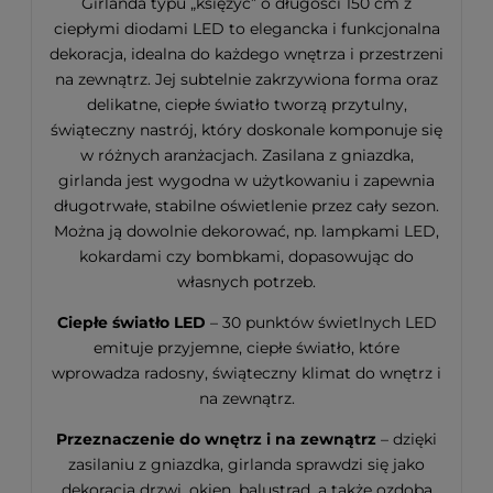
Girlanda typu „księżyc” o długości 150 cm z
ciepłymi diodami LED to elegancka i funkcjonalna
dekoracja, idealna do każdego wnętrza i przestrzeni
na zewnątrz. Jej subtelnie zakrzywiona forma oraz
delikatne, ciepłe światło tworzą przytulny,
świąteczny nastrój, który doskonale komponuje się
w różnych aranżacjach. Zasilana z gniazdka,
girlanda jest wygodna w użytkowaniu i zapewnia
długotrwałe, stabilne oświetlenie przez cały sezon.
Można ją dowolnie dekorować, np. lampkami LED,
kokardami czy bombkami, dopasowując do
własnych potrzeb.
Ciepłe światło LED
– 30 punktów świetlnych LED
emituje przyjemne, ciepłe światło, które
wprowadza radosny, świąteczny klimat do wnętrz i
na zewnątrz.
Przeznaczenie do wnętrz i na zewnątrz
– dzięki
zasilaniu z gniazdka, girlanda sprawdzi się jako
dekoracja drzwi, okien, balustrad, a także ozdoba