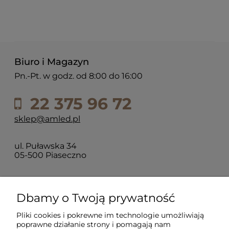
Biuro i Magazyn
Pn.-Pt. w godz. od 8:00 do 16:00
22 375 96 72
sklep@amled.pl
ul. Puławska 34
05-500 Piaseczno
Dla klientów
Dbamy o Twoją prywatność
Pliki cookies i pokrewne im technologie umożliwiają
Informacje
poprawne działanie strony i pomagają nam