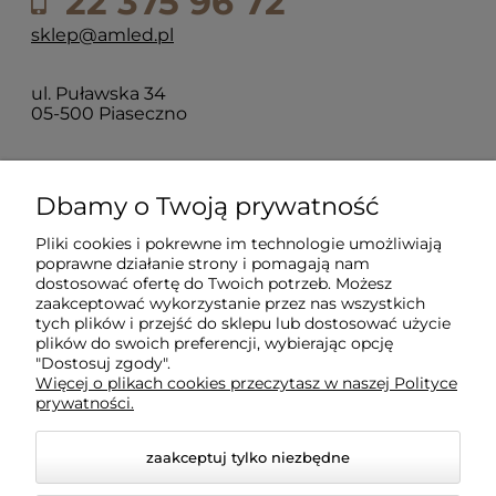
22 375 96 72
sklep@amled.pl
ul. Puławska 34
05-500 Piaseczno
Dla klientów
Dbamy o Twoją prywatność
Pliki cookies i pokrewne im technologie umożliwiają
Informacje
poprawne działanie strony i pomagają nam
dostosować ofertę do Twoich potrzeb. Możesz
zaakceptować wykorzystanie przez nas wszystkich
O firmie
tych plików i przejść do sklepu lub dostosować użycie
plików do swoich preferencji, wybierając opcję
"Dostosuj zgody".
Więcej o plikach cookies przeczytasz w naszej Polityce
prywatności.
zaakceptuj tylko niezbędne