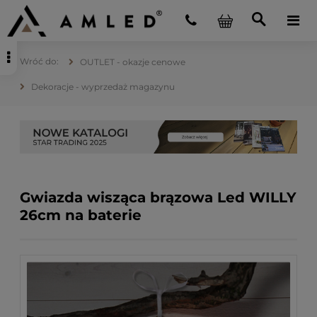
OUTLET - okazje cenowe
Dekoracje - wyprzedaż magazynu
Gwiazda wisząca brązowa Led WILLY
26cm na baterie