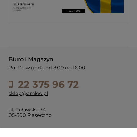
Biuro i Magazyn
Pn.-Pt. w godz. od 8:00 do 16:00
22 375 96 72
sklep@amled.pl
ul. Puławska 34
05-500 Piaseczno
Dla klientów