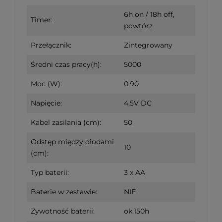
6h on / 18h off,
Timer:
powtórz
Przełącznik:
Zintegrowany
Średni czas pracy(h):
5000
Moc (W):
0,90
Napięcie:
4,5V DC
Kabel zasilania (cm):
50
Odstęp między diodami
10
(cm):
Typ baterii:
3 x AA
Baterie w zestawie:
NIE
Żywotność baterii:
ok.150h