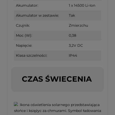
Akumulator:
1 x 14500 Li-Ion
Akumulator w zestawie:
Tak
Czujnik:
Zmierzchu
Moc (W):
0,38
Napięcie:
3,2V DC
Klasa szczelności:
IP44
CZAS ŚWIECENIA