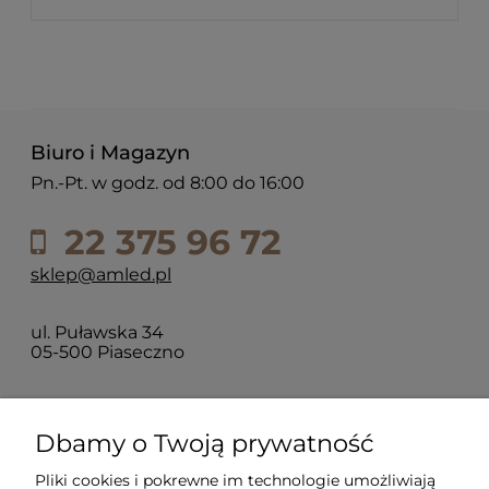
Biuro i Magazyn
Pn.-Pt. w godz. od 8:00 do 16:00
22 375 96 72
sklep@amled.pl
ul. Puławska 34
05-500 Piaseczno
Dla klientów
Dbamy o Twoją prywatność
Pliki cookies i pokrewne im technologie umożliwiają