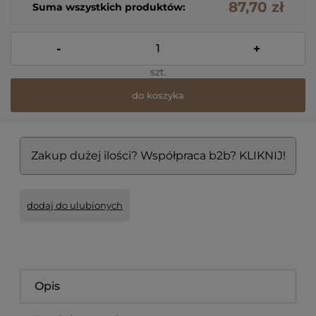
87,70 zł
Suma wszystkich produktów:
-
+
szt.
do koszyka
Zakup dużej ilości? Współpraca b2b? KLIKNIJ!
dodaj do ulubionych
Opis