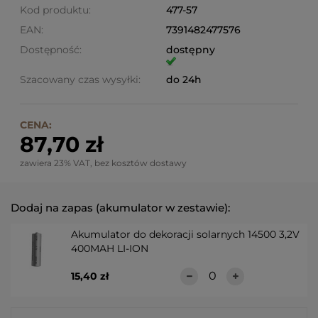
Kod produktu:
477-57
EAN:
7391482477576
Dostępność:
dostępny
Szacowany czas wysyłki:
do 24h
CENA:
87,70 zł
zawiera 23% VAT, bez kosztów dostawy
Dodaj na zapas (akumulator w zestawie):
Akumulator do dekoracji solarnych 14500 3,2V
400MAH LI-ION
15,40 zł