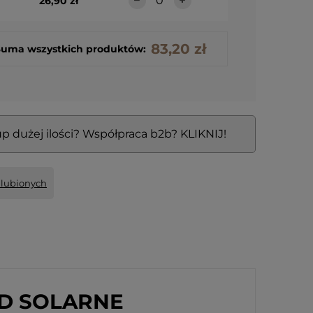
26,90 zł
iąteczna szklana
 CANDY TREE 16cm
83,20 zł
Suma wszystkich produktów:
p dużej ilości? Współpraca b2b? KLIKNIJ!
ulubionych
D SOLARNE