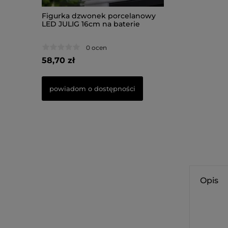
celanowy
Figurka dzwonek porcelanowy
Figurka Piesek 
terie
LED JULIG 16cm na baterie
33,50cm na bater
0 ocen
0 oce
58,70 zł
66,50 zł
ości
powiadom o dostępności
do koszyka
Opis