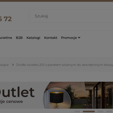
6 72
wietlne
B2B
Katalogi
Kontakt
Promocje
szące
Źródło światła LED z panelem solarnym do zewnętrznych klosz