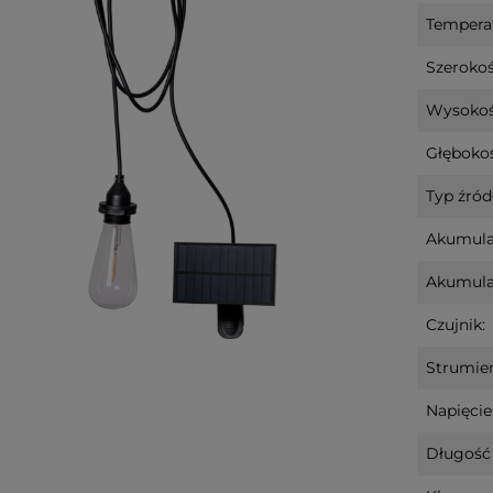
Tempera
Szerokoś
Wysokoś
Głębokoś
Typ źródł
Akumula
Akumulat
Czujnik:
Strumień
Napięcie
Długość 