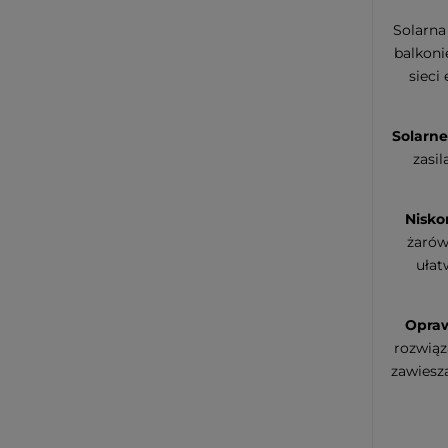
Solarna
balkoni
sieci
Solarne
zasil
Nisko
żarów
ułat
Opraw
rozwiąz
zawiesz