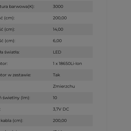
tura barwowa(K):
3000
ć (cm):
200,00
ć (cm):
14,00
ć (cm):
6,00
a światła:
LED
tor:
1 x 18650Li-Ion
or w zestawie:
Tak
Zmierzchu
 świetlny (lm):
10
:
3,7V DC
kabla (cm):
200,00