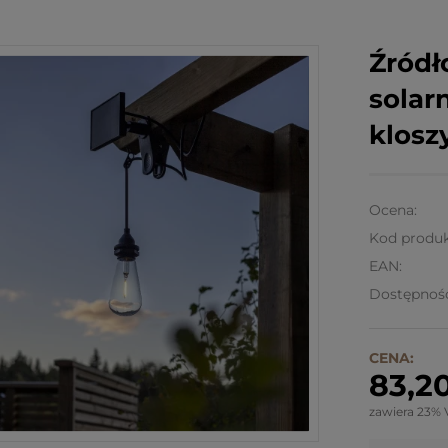
Źródł
solar
klosz
Ocena:
Kod produk
EAN:
Dostępnoś
CENA:
83,20
zawiera 23% 