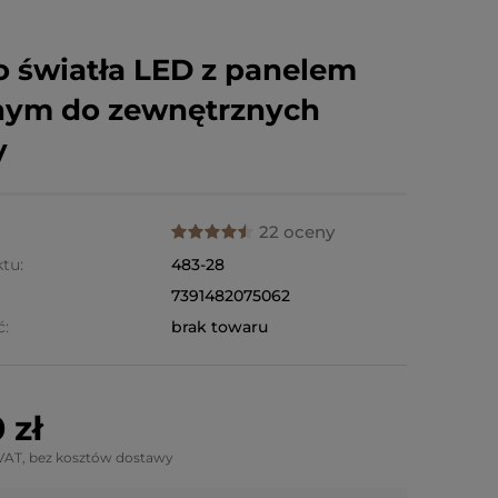
o światła LED z panelem
nym do zewnętrznych
y
22 oceny
tu:
483-28
7391482075062
ć:
brak towaru
 zł
VAT, bez kosztów dostawy