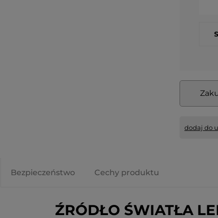
Led DOGGE
Dekoracja świąteczna szklany
Dekoracja św
ie
Bałwanek Led OLLE 31cm na
choinka Led
baterie
na baterie
n
99,00 zł
33,70 zł
do koszyka
do koszyka
Zaku
dodaj do 
Bezpieczeństwo
Cechy produktu
ŹRÓDŁO ŚWIATŁA LE