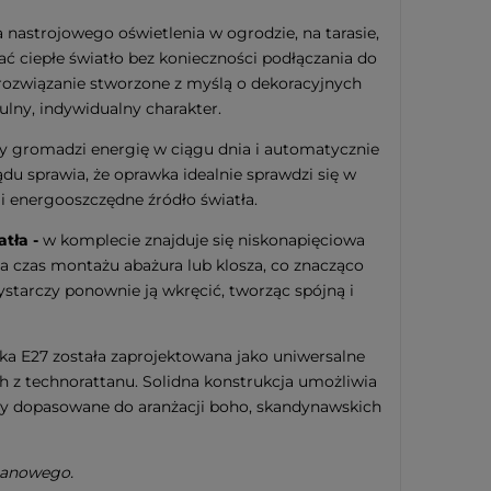
nastrojowego oświetlenia w ogrodzie, na tarasie,
kać ciepłe światło bez konieczności podłączania do
o rozwiązanie stworzone z myślą o dekoracyjnych
tulny, indywidualny charakter.
y gromadzi energię w ciągu dnia i automatycznie
ądu sprawia, że oprawka idealnie sprawdzi się w
i energooszczędne źródło światła.
atła -
w komplecie znajduje się niskonapięciowa
na czas montażu abażura lub klosza, co znacząco
starczy ponownie ją wkręcić, tworząc spójną i
a E27 została zaprojektowana jako uniwersalne
 z technorattanu. Solidna konstrukcja umożliwia
mpy dopasowane do aranżacji boho, skandynawskich
ttanowego.