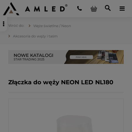
Węże świetlne / Neon
Akcesoria do węży i taśm
Złączka do węży NEON LED NL180