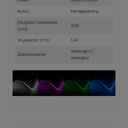
Kolor:
transparentny
Długość / szerokość
2,20
(cm):
Wysokość (cm):
1,40
Wewnątrz /
Zastosowanie:
zewnątrz