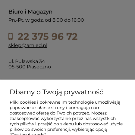
Biuro i Magazyn
Pn.-Pt. w godz. od 8:00 do 16:00
22 375 96 72
sklep@amled.pl
ul. Puławska 34
05-500 Piaseczno
Dla klientów
Dbamy o Twoją prywatność
Pliki cookies i pokrewne im technologie umożliwiają
Informacje
poprawne działanie strony i pomagają nam
dostosować ofertę do Twoich potrzeb. Możesz
zaakceptować wykorzystanie przez nas wszystkich
O firmie
tych plików i przejść do sklepu lub dostosować użycie
plików do swoich preferencji, wybierając opcję
"Dostosuj zgody".