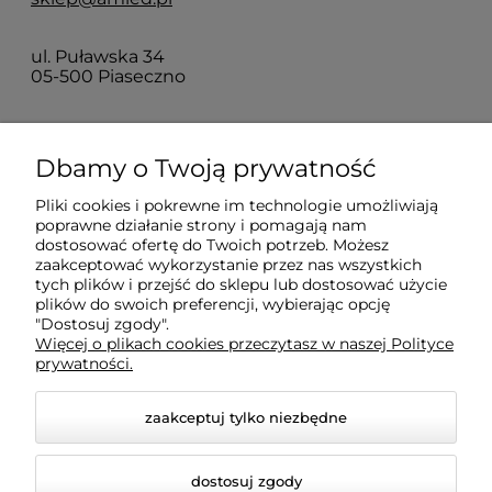
ul. Puławska 34
05-500 Piaseczno
Dla klientów
Dbamy o Twoją prywatność
Pliki cookies i pokrewne im technologie umożliwiają
Informacje
poprawne działanie strony i pomagają nam
dostosować ofertę do Twoich potrzeb. Możesz
zaakceptować wykorzystanie przez nas wszystkich
O firmie
tych plików i przejść do sklepu lub dostosować użycie
plików do swoich preferencji, wybierając opcję
"Dostosuj zgody".
Więcej o plikach cookies przeczytasz w naszej Polityce
prywatności.
zaakceptuj tylko niezbędne
dostosuj zgody