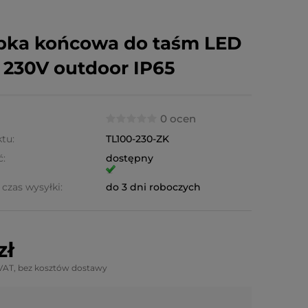
pka końcowa do taśm LED
 230V outdoor IP65
0 ocen
tu:
TL100-230-ZK
ć:
dostępny
czas wysyłki:
do 3 dni roboczych
zł
VAT, bez kosztów dostawy