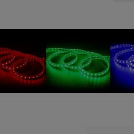
51,80 zł
101,80 zł
tępności
powiadom o dostępności
do koszyka