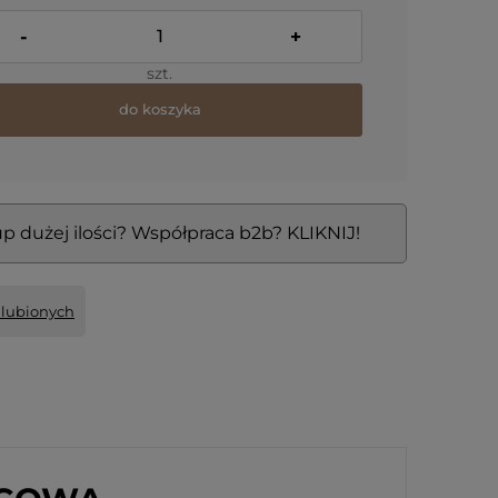
-
+
szt.
do koszyka
p dużej ilości? Współpraca b2b? KLIKNIJ!
ulubionych