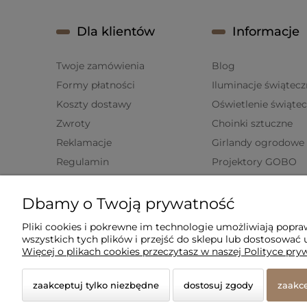
Dla klientów
Informacje
Twoje zamówienia
Blog
Formy płatności
Iluminacje świątecz
Koszty dostawy
Oświetlenie świąte
Zwroty
Choinki sztuczne
Reklamacje
Girlandy ogrodowe
Regulamin
Projektory GOBO
Polityka prywatności
Lampki choinkowe
Dbamy o Twoją prywatność
Ustawienia plików cookies
Pliki cookies i pokrewne im technologie umożliwiają popr
wszystkich tych plików i przejść do sklepu lub dostosować u
Więcej o plikach cookies przeczytasz w naszej Polityce pry
© 2026 amled.pl. Wszelkie prawa zastrzeżone.
zaakceptuj tylko niezbędne
dostosuj zgody
zaakce
Styl graficzny i aplikacje ShopGadget.pl
Sklep intern