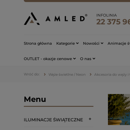
INFOLINIA
22 375 9
Strona główna
Kategorie
Nowości
Animacje ś
OUTLET - okazje cenowe
O nas
Węże świetlne / Neon
Akcesoria do węży i
Menu
ILUMINACJE ŚWIĄTECZNE