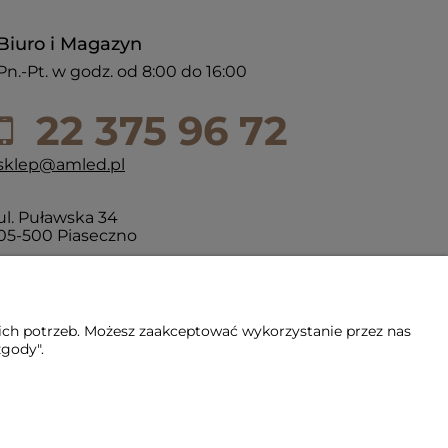
Biuro i Magazyn
Pn.-Pt. w godz. od 8:00 do 16:00
22 375 96 72
sklep@amled.pl
ul. Puławska 34
05-500 Piaseczno
ich potrzeb. Możesz zaakceptować wykorzystanie przez nas
zgody".