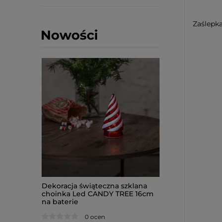
Zaślepka
Nowości
 szklany
Dekoracja świąteczna szklana
Bombka szklana 
1cm na
choinka Led CANDY TREE 16cm
podświetleniem
na baterie
12cm na baterie
0 ocen