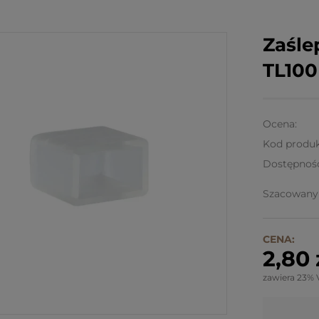
Zaśle
TL100
Ocena:
Kod produk
Dostępnoś
Szacowany 
CENA:
2,80 
zawiera 23% 