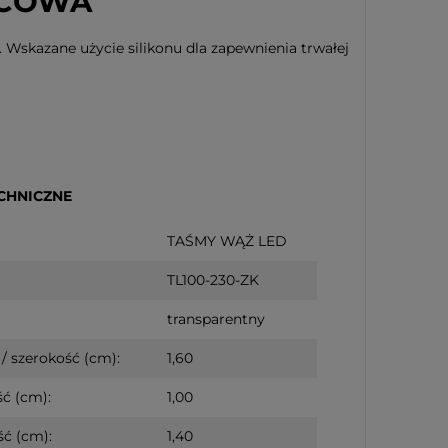
ŃCOWA
. Wskazane użycie silikonu dla zapewnienia trwałej
CHNICZNE
TAŚMY WĄŻ LED
TL100-230-ZK
transparentny
/ szerokość (cm):
1,60
teczna drewniana
 baterie
ć (cm):
1,00
ć (cm):
1,40