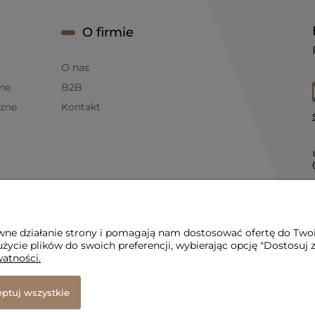
O firmie
O nas
ne
B2B
czne
Kontakt
 LED
awne działanie strony i pomagają nam dostosować ofertę do Two
życie plików do swoich preferencji, wybierając opcję "Dostosuj 
watności.
ptuj wszystkie
etowy Shoper Premium