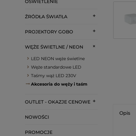
OŚWIETLENIE
ŹRÓDŁA ŚWIATŁA
PROJEKTORY GOBO
WĘŻE ŚWIETLNE / NEON
LED NEON węże świetlne
Węże standardowe LED
Taśmy wąż LED 230V
Akcesoria do węży i taśm
OUTLET - OKAZJE CENOWE
Opis
NOWOŚCI
PROMOCJE