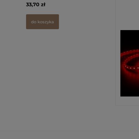
33,70 zł
45,70 zł
do koszyka
powiadom o dos