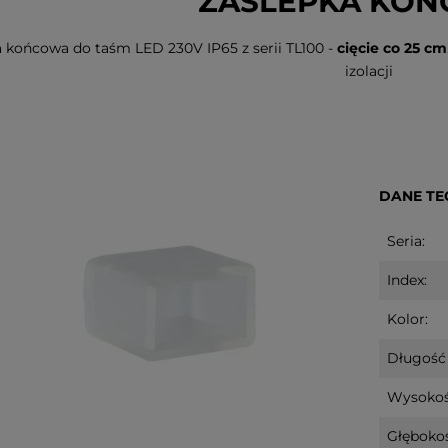
ZAŚLEPKA KO
 końcowa do taśm LED 230V IP65 z serii TL100 -
cięcie co 25 cm
izolacji
DANE TE
Seria:
Index:
Kolor:
Długość 
z
Bombka szklana z
Scenka świą
 Led POLKA
podświetleniem Led POLKA
Led PIPPI na
Wysokoś
10cm na baterie
Głębokoś