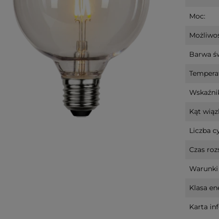
Moc:
Możliwoś
Barwa św
Tempera
Wskaźnik
Kąt wiązk
Liczba cy
Czas roz
Warunki 
Klasa en
Karta in