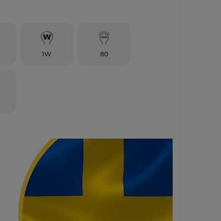
1W
80