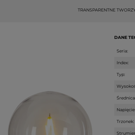
baterie
na baterie
TRANSPARENTNE TWOR
n
99,00 zł
33,70 zł
DANE TE
do koszyka
do koszyka
Seria:
Index:
Typ:
Wysokoś
Średnica
Napięcie
Trzonek:
Strumień