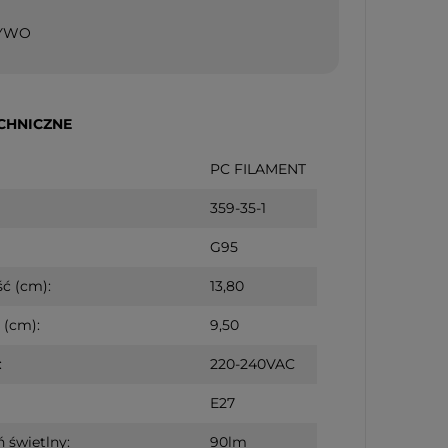
ZYWO
CHNICZNE
PC FILAMENT
359-35-1
G95
ć (cm):
13,80
 (cm):
9,50
:
220-240VAC
E27
 świetlny:
90lm