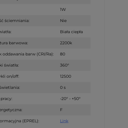
1W
ć ściemniania:
Nie
iatła:
Biała ciepła
tura barwowa:
2200k
 oddawania barw (CRI/Ra):
80
i światła:
360°
kli on/off:
12500
świetlania:
0 s
pracy:
-20° - +50°
ergetyczna:
F
formacyjna (EPREL):
Link