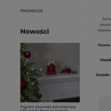
PROMOCJE
Żarów
obudow
Nowości
blaskie
Forma 
Plast
Światło
celanowy
Figurka dzwonek porcelanowy
Figurka Piesek 
terie
LED JULIG 16cm na baterie
33,50cm na bater