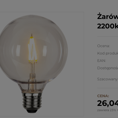
Żarów
2200k
Ocena:
Kod produk
EAN:
Dostępnoś
Szacowany 
CENA:
26,04
zawiera 23% 