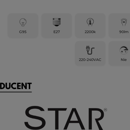
G95
E27
2200k
90lm
220-240VAC
Nie