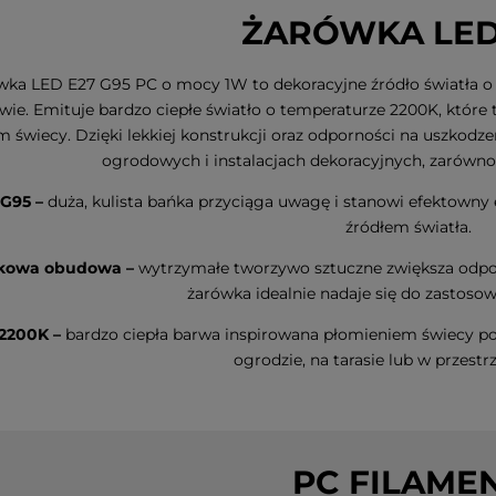
ŻARÓWKA LED
ka LED E27 G95 PC o mocy 1W to dekoracyjne źródło światła o du
ie. Emituje bardzo ciepłe światło o temperaturze 2200K, które 
m świecy. Dzięki lekkiej konstrukcji oraz odporności na uszkodz
ogrodowych i instalacjach dekoracyjnych, zarówno 
G95 –
duża, kulista bańka przyciąga uwagę i stanowi efektowny
źródłem światła.
ikowa obudowa –
wytrzymałe tworzywo sztuczne zwiększa odporn
żarówka idealnie nadaje się do zastoso
 2200K –
bardzo ciepła barwa inspirowana płomieniem świecy p
ogrodzie, na tarasie lub w przestrz
PC FILAME
Led DOGGE
Dekoracja świąteczna szklany
Dekoracja św
ie
Bałwanek Led OLLE 31cm na
choinka Led