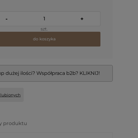
-
+
szt.
do koszyka
p dużej ilości? Współpraca b2b? KLIKNIJ!
ulubionych
y produktu