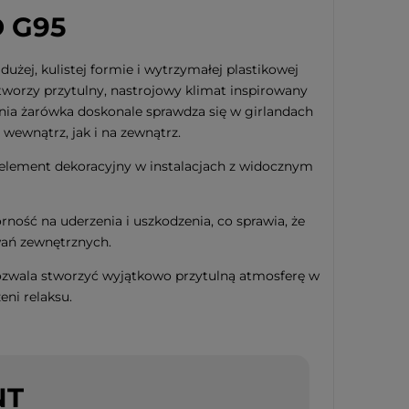
 G95
żej, kulistej formie i wytrzymałej plastikowej
tworzy przytulny, nastrojowy klimat inspirowany
enia żarówka doskonale sprawdza się w girlandach
wewnątrz, jak i na zewnątrz.
 element dekoracyjny w instalacjach z widocznym
ość na uderzenia i uszkodzenia, co sprawia, że
wań zewnętrznych.
ozwala stworzyć wyjątkowo przytulną atmosferę w
eni relaksu.
NT
iąteczna szklana
 CANDY TREE 16cm