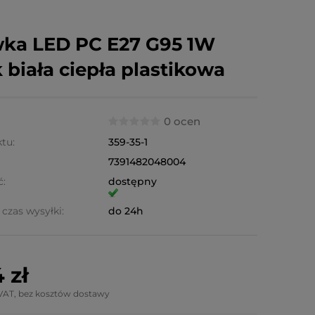
ka LED PC E27 G95 1W
 biała ciepła plastikowa
0 ocen
tu:
359-35-1
7391482048004
ć:
dostępny
czas wysyłki:
do 24h
 zł
VAT, bez kosztów dostawy