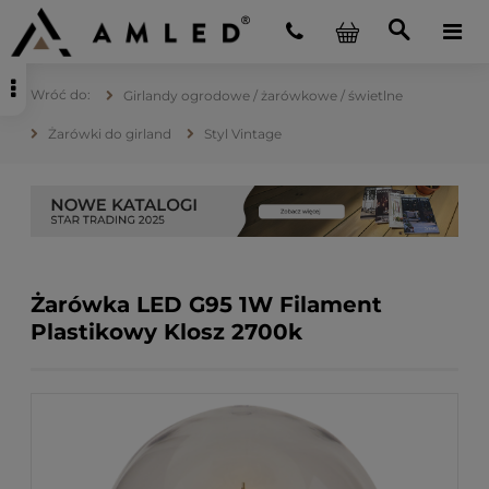
Girlandy ogrodowe / żarówkowe / świetlne
Żarówki do girland
Styl Vintage
Żarówka LED G95 1W Filament
Plastikowy Klosz 2700k