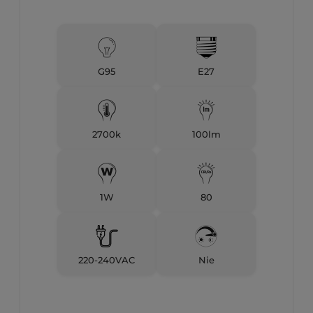
G95
E27
2700k
100lm
1W
80
220-240VAC
Nie