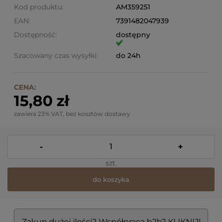
Kod produktu:
AM359251
EAN:
7391482047939
Dostępność:
dostępny
Szacowany czas wysyłki:
do 24h
CENA:
15,80 zł
zawiera 23% VAT, bez kosztów dostawy
-
+
szt.
do koszyka
Zakup dużej ilości? Współpraca b2b? KLIKNIJ!