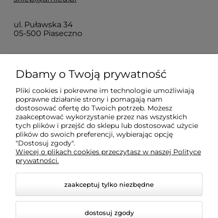
ul. Puławska 34
05-500 Piaseczno
Dla klientów
Dbamy o Twoją prywatność
Pliki cookies i pokrewne im technologie umożliwiają
Informacje
poprawne działanie strony i pomagają nam
dostosować ofertę do Twoich potrzeb. Możesz
zaakceptować wykorzystanie przez nas wszystkich
O firmie
tych plików i przejść do sklepu lub dostosować użycie
plików do swoich preferencji, wybierając opcję
"Dostosuj zgody".
Więcej o plikach cookies przeczytasz w naszej Polityce
prywatności.
zaakceptuj tylko niezbędne
dostosuj zgody