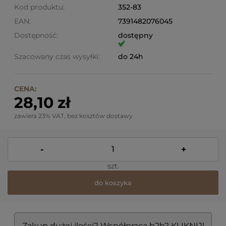
Kod produktu:
352-83
EAN:
7391482076045
Dostępność:
dostępny
Szacowany czas wysyłki:
do 24h
CENA:
28,10 zł
zawiera 23% VAT, bez kosztów dostawy
-
+
szt.
do koszyka
Zakup dużej ilości? Współpraca b2b? KLIKNIJ!