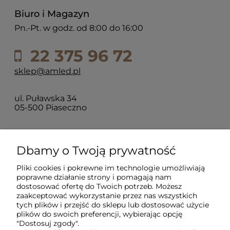
Biuro i Magazyn
Pn.-Pt. w godz. od 8:00 do 16:00
22 375 96 72
sklep@amled.pl
ul. Puławska 34
05-500 Piaseczno
Dla klientów
Dbamy o Twoją prywatność
Pliki cookies i pokrewne im technologie umożliwiają
Informacje
poprawne działanie strony i pomagają nam
dostosować ofertę do Twoich potrzeb. Możesz
zaakceptować wykorzystanie przez nas wszystkich
O firmie
tych plików i przejść do sklepu lub dostosować użycie
plików do swoich preferencji, wybierając opcję
"Dostosuj zgody".