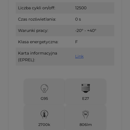
Liczba cykli on/off:
12500
Czas rozświetlania:
0 s
Warunki pracy:
-20° - +40°
Klasa energetyczna:
F
Karta informacyjna
Link
(EPREL):
G95
E27
2700k
806lm