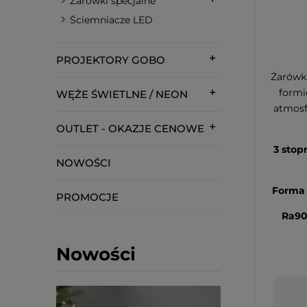
Żarówki specjalne
Ściemniacze LED
PROJEKTORY GOBO
Żarówk
formi
WĘŻE ŚWIETLNE / NEON
atmosf
OUTLET - OKAZJE CENOWE
3 stop
NOWOŚCI
Forma 
PROMOCJE
Ra90
Nowości