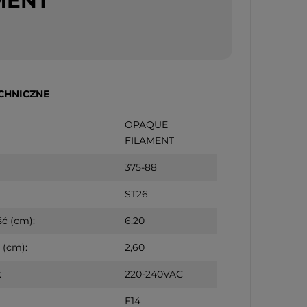
MENT
CHNICZNE
OPAQUE
FILAMENT
iąteczna szklana
 CANDY TREE 16cm
375-88
ST26
ć (cm):
6,20
 (cm):
2,60
:
220-240VAC
E14