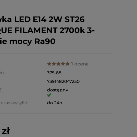
ka LED E14 2W ST26
UE FILAMENT 2700k 3-
ie mocy Ra90
1 ocena
tu:
375-88
7391482047250
ć:
dostępny
czas wysyłki:
do 24h
 zł