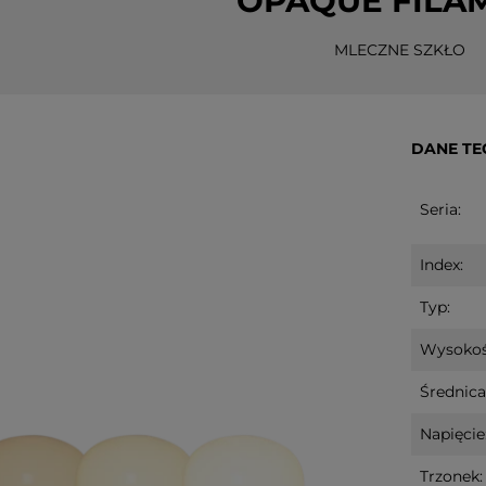
OPAQUE FILA
MLECZNE SZKŁO
DANE TE
Seria:
Led DOGGE
Dekoracja świąteczna szklany
Dekoracja św
ie
Bałwanek Led OLLE 31cm na
choinka Led
Index:
baterie
na baterie
Typ:
n
99,00 zł
33,70 zł
Wysokoś
Średnica
do koszyka
do koszyka
Napięcie
Trzonek: