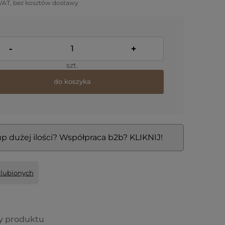
VAT, bez kosztów dostawy
-
+
szt.
do koszyka
p dużej ilości? Współpraca b2b? KLIKNIJ!
ulubionych
y produktu