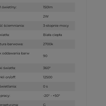
 świetlny:
150lm
2W
ć ściemniania:
3-stopnie mocy
iatła:
Biała ciepła
tura barwowa:
2700k
k oddawania barw
90
i światła:
360°
kli on/off:
12500
świetlania:
0 s
pracy:
-20° - +50°
ergetyczna:
G