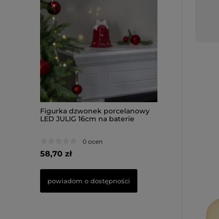
celanowy
Figurka dzwonek porcelanowy
Figurka Piesek 
terie
LED JULIG 16cm na baterie
33,50cm na bater
0 ocen
0 oce
58,70 zł
66,50 zł
ości
powiadom o dostępności
do koszyka