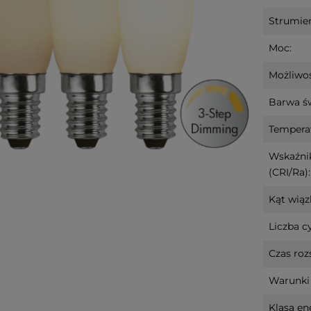
Strumień
Moc:
Możliwoś
Barwa św
Tempera
Wskaźni
(CRI/Ra):
Kąt wiązk
Liczba cy
Czas roz
Warunki 
Klasa en