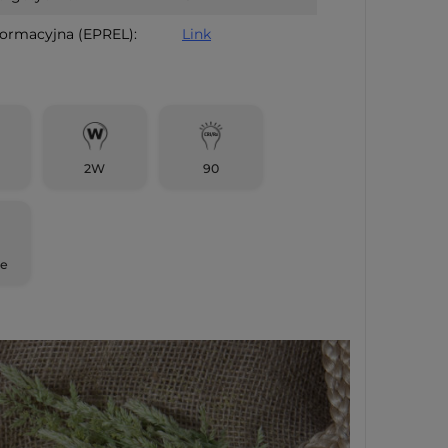
formacyjna (EPREL):
Link
2W
90
ie