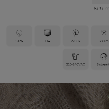
Karta in
ST26
E14
2700k
380lm
220-240VAC
3 stopn