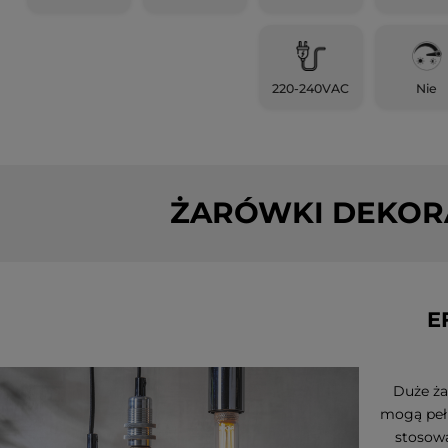
220-240VAC
Nie
ŻARÓWKI DEKOR
E
Duże ża
mogą pełn
stosowa