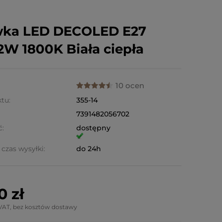
wka LED DECOLED E27
2W 1800K Biała ciepła
10 ocen
tu:
355-14
7391482056702
ć:
dostępny
czas wysyłki:
do 24h
0 zł
VAT, bez kosztów dostawy