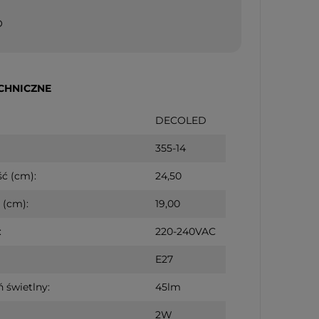
O
CHNICZNE
DECOLED
355-14
ć (cm):
24,50
 (cm):
19,00
:
220-240VAC
E27
 świetlny:
45lm
2W