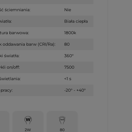
teczna drewniana
ć ściemniania:
Nie
 baterie
iatła:
Biała ciepła
tura barwowa:
1800k
 oddawania barw (CRI/Ra):
80
i światła:
360°
kli on/off:
7500
świetlania:
<1 s
pracy:
-20° - +40°
2W
80