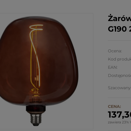
Żaró
G190 
Ocena:
Kod produk
EAN:
Dostępnoś
Szacowany 
CENA:
137,3
zawiera 23% 