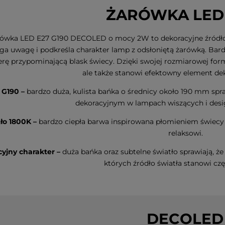
ŻARÓWKA LED
ówka LED E27 G190 DECOLED o mocy 2W to dekoracyjne źródło świ
ga uwagę i podkreśla charakter lamp z odsłoniętą żarówką. Bar
rę przypominającą blask świecy. Dzięki swojej rozmiarowej formi
ale także stanowi efektowny element de
 G190 –
bardzo duża, kulista bańka o średnicy około 190 mm spr
dekoracyjnym w lampach wiszących i desi
ło 1800K –
bardzo ciepła barwa inspirowana płomieniem świecy 
relaksowi.
yjny charakter –
duża bańka oraz subtelne światło sprawiają, ż
których źródło światła stanowi czę
DECOLED