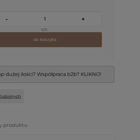
-
+
szt.
do koszyka
p dużej ilości? Współpraca b2b? KLIKNIJ!
ulubionych
y produktu