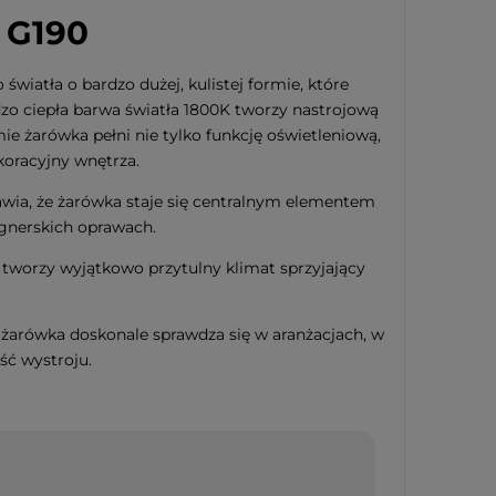
 G190
atła o bardzo dużej, kulistej formie, które
dzo ciepła barwa światła 1800K tworzy nastrojową
e żarówka pełni nie tylko funkcję oświetleniową,
koracyjny wnętrza.
awia, że żarówka staje się centralnym elementem
gnerskich oprawach.
tworzy wyjątkowo przytulny klimat sprzyjający
e żarówka doskonale sprawdza się w aranżacjach, w
ść wystroju.