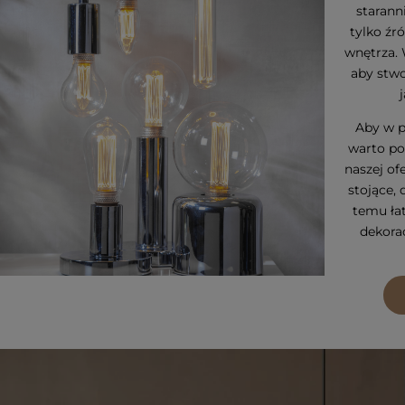
starann
tylko źr
wnętrza.
aby stwo
Aby w p
warto po
naszej of
stojące, 
temu ła
dekorac