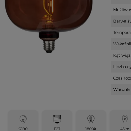
z
Bombka szklana z
Scenka świą
Możliwoś
 Led POLKA
podświetleniem Led POLKA
Led PIPPI na
10cm na baterie
Barwa św
n
Tempera
51,80 zł
101,80 zł
Wskaźnik
tępności
powiadom o dostępności
do koszyka
Kąt wiązk
Liczba cy
Czas roz
Warunki 
G190
E27
1800k
45lm