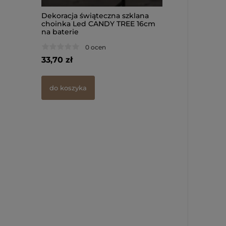
 szklany
Dekoracja świąteczna szklana
Bombka szklana 
1cm na
choinka Led CANDY TREE 16cm
podświetleniem
na baterie
12cm na baterie
0 ocen
0 oce
33,70 zł
45,70 zł
do koszyka
powiadom o dos