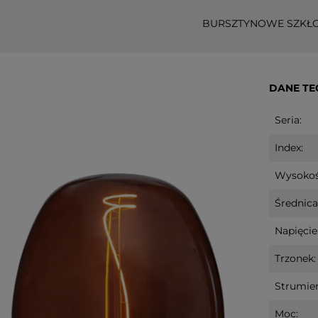
BURSZTYNOWE SZKŁ
DANE TE
Seria:
Index:
Wysokoś
Średnica
Napięcie
Trzonek:
Strumień
Moc: