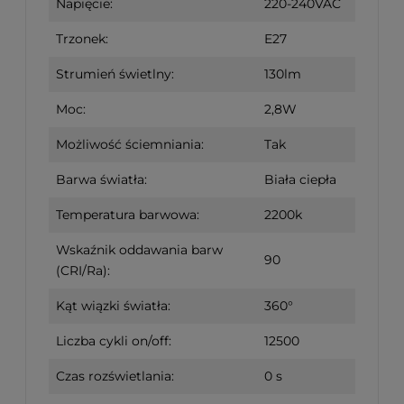
Napięcie:
220-240VAC
Trzonek:
E27
Strumień świetlny:
130lm
Moc:
2,8W
Możliwość ściemniania:
Tak
Barwa światła:
Biała ciepła
Temperatura barwowa:
2200k
Wskaźnik oddawania barw
90
(CRI/Ra):
Kąt wiązki światła:
360°
Liczba cykli on/off:
12500
Czas rozświetlania:
0 s