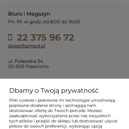
Biuro i Magazyn
Pn.-Pt. w godz. od 8:00 do 16:00
22 375 96 72
sklep@amled.pl
ul. Puławska 34
05-500 Piaseczno
Dla klientów
Dbamy o Twoją prywatność
Pliki cookies i pokrewne im technologie umożliwiają
Informacje
poprawne działanie strony i pomagają nam
dostosować ofertę do Twoich potrzeb. Możesz
zaakceptować wykorzystanie przez nas wszystkich
O firmie
tych plików i przejść do sklepu lub dostosować użycie
plików do swoich preferencji, wybierając opcję