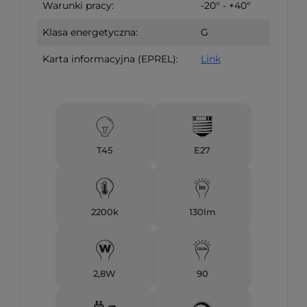
Warunki pracy:
-20° - +40°
Klasa energetyczna:
G
Karta informacyjna (EPREL):
Link
T45
E27
2200k
130lm
2,8W
90