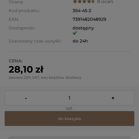
8 ocen
Ocena:
Kod produktu:
354-45-2
EAN:
7391482048929
Dostępność:
dostępny
Szacowany czas wysyłki:
do 24h
CENA:
28,10 zł
zawiera 23% VAT, bez kosztów dostawy
-
+
szt.
do koszyka