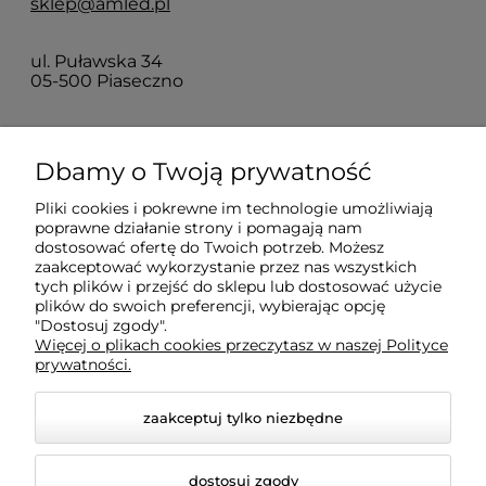
sklep@amled.pl
ul. Puławska 34
05-500 Piaseczno
Dla klientów
Dbamy o Twoją prywatność
Pliki cookies i pokrewne im technologie umożliwiają
Informacje
poprawne działanie strony i pomagają nam
dostosować ofertę do Twoich potrzeb. Możesz
zaakceptować wykorzystanie przez nas wszystkich
O firmie
tych plików i przejść do sklepu lub dostosować użycie
plików do swoich preferencji, wybierając opcję
"Dostosuj zgody".
Więcej o plikach cookies przeczytasz w naszej Polityce
prywatności.
zaakceptuj tylko niezbędne
dostosuj zgody