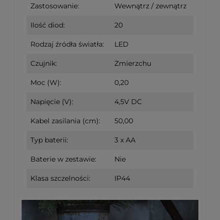
Zastosowanie:
Wewnątrz / zewnątrz
Ilość diod:
20
Rodzaj źródła światła:
LED
Czujnik:
Zmierzchu
Moc (W):
0,20
Napięcie (V):
4,5V DC
Kabel zasilania (cm):
50,00
Typ baterii:
3 x AA
Baterie w zestawie:
Nie
Klasa szczelności:
IP44