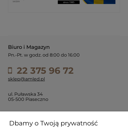
Biuro i Magazyn
Pn.-Pt. w godz. od 8:00 do 16:00
22 375 96 72
sklep@amled.pl
ul. Puławska 34
05-500 Piaseczno
Dla klientów
Dbamy o Twoją prywatność