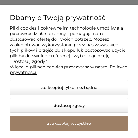
Dla klientów
Dbamy o Twoją prywatność
Pliki cookies i pokrewne im technologie umożliwiają
Informacje
poprawne działanie strony i pomagają nam
dostosować ofertę do Twoich potrzeb. Możesz
zaakceptować wykorzystanie przez nas wszystkich
O firmie
tych plików i przejść do sklepu lub dostosować użycie
plików do swoich preferencji, wybierając opcję
"Dostosuj zgody".
Więcej o plikach cookies przeczytasz w naszej Polityce
prywatności.
zaakceptuj tylko niezbędne
dostosuj zgody
© 2026 amled.pl. Wszelkie prawa zastrzeżone.
Styl graficzny i aplikacje ShopGadget.pl
Sklep
zaakceptuj wszystkie
internetowy Shoper Premium