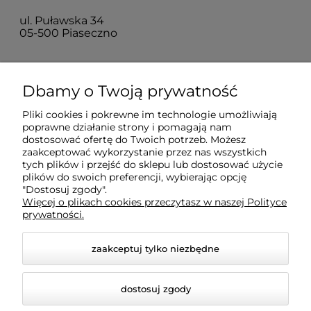
ul. Puławska 34
05-500 Piaseczno
Dla klientów
Dbamy o Twoją prywatność
Pliki cookies i pokrewne im technologie umożliwiają
Informacje
poprawne działanie strony i pomagają nam
dostosować ofertę do Twoich potrzeb. Możesz
zaakceptować wykorzystanie przez nas wszystkich
O firmie
tych plików i przejść do sklepu lub dostosować użycie
plików do swoich preferencji, wybierając opcję
"Dostosuj zgody".
Więcej o plikach cookies przeczytasz w naszej Polityce
prywatności.
zaakceptuj tylko niezbędne
dostosuj zgody
© 2026 amled.pl. Wszelkie prawa zastrzeżone.