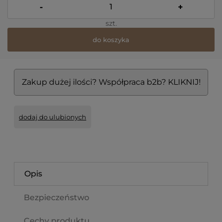
-
+
szt.
do koszyka
Zakup dużej ilości? Współpraca b2b? KLIKNIJ!
dodaj do ulubionych
Opis
Bezpieczeństwo
Cechy produktu