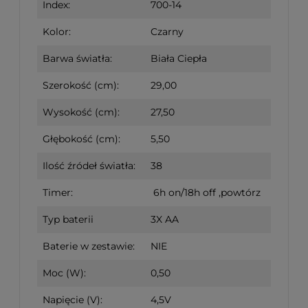
Index:
700-14
Kolor:
Czarny
Barwa światła:
Biała Ciepła
Szerokość (cm):
29,00
Wysokość (cm):
27,50
Głębokość (cm):
5,50
Ilość źródeł światła:
38
Timer:
6h on/18h off ,powtórz
Typ baterii
3X AA
Baterie w zestawie:
NIE
Moc (W):
0,50
Napięcie (V):
4,5V