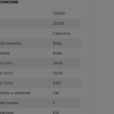
CHNICZNE
TRAPP
212-05
Czerwony
la zasilania:
Biały
iatła:
Biała
ć (cm):
34,00
ć (cm):
54,00
ć (cm):
9,00
wiatła w zestawie:
Tak
deł światła:
7
żarówki:
E10