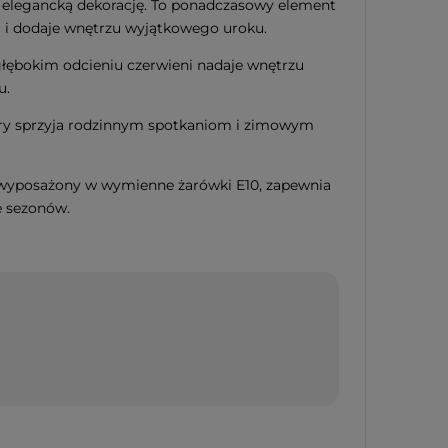
i elegancką dekorację. To ponadczasowy element
a i dodaje wnętrzu wyjątkowego uroku.
iąteczna szklana
łębokim odcieniu czerwieni nadaje wnętrzu
 CANDY TREE 16cm
u.
który sprzyja rodzinnym spotkaniom i zimowym
i wyposażony w wymienne żarówki E10, zapewnia
e sezonów.