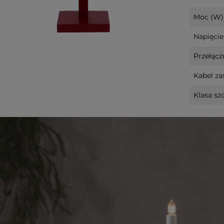
Moc (W)
Napięcie 
Przełączn
Kabel zas
Klasa szc