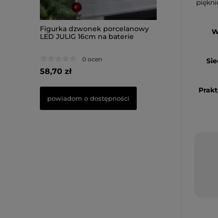
piękni
celanowy
Figurka dzwonek porcelanowy
Figurka Piesek 
W
terie
LED JULIG 16cm na baterie
33,50cm na bater
0 ocen
0 oce
Si
58,70 zł
66,50 zł
Prakt
ości
powiadom o dostępności
do koszyka