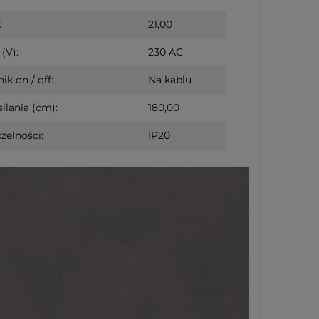
:
21,00
(V):
230 AC
ik on / off:
Na kablu
ilania (cm):
180,00
zelności:
IP20