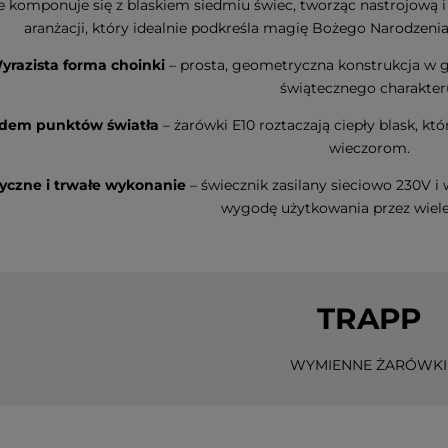
e komponuje się z blaskiem siedmiu świec, tworząc nastrojową 
aranżacji, który idealnie podkreśla magię Bożego Narodzeni
Led DOGGE
Dekoracja świąteczna szklany
Dekoracja św
yrazista forma choinki
– prosta, geometryczna konstrukcja w g
ie
Bałwanek Led OLLE 31cm na
choinka Led
świątecznego charakter
baterie
na baterie
n
edem punktów światła
– żarówki E10 roztaczają ciepły blask, 
99,00 zł
33,70 zł
wieczorom.
yczne i trwałe wykonanie
– świecznik zasilany sieciowo 230V 
do koszyka
do koszyka
wygodę użytkowania przez wiel
TRAPP
WYMIENNE ŻARÓWKI