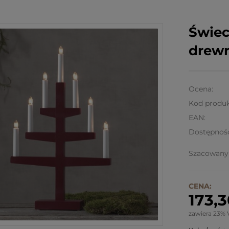
Świe
drew
Ocena:
Kod produk
EAN:
Dostępnoś
Szacowany 
CENA:
173,3
zawiera 23% 