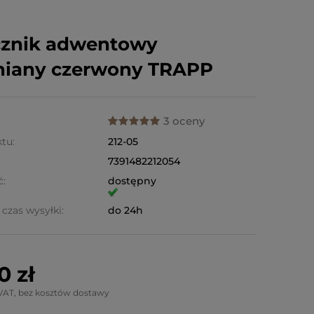
cznik adwentowy
niany czerwony TRAPP
3 oceny
tu:
212-05
7391482212054
ć:
dostępny
czas wysyłki:
do 24h
0 zł
VAT, bez kosztów dostawy