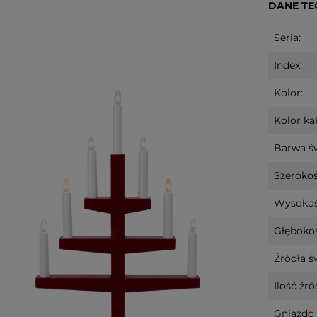
DANE TE
Seria:
Index:
Kolor:
Kolor kab
Barwa św
Szerokoś
Wysokoś
Głębokoś
Źródła ś
Ilość źró
Gniazdo 