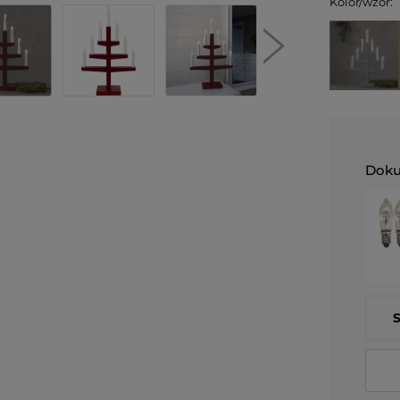
Kolor/wzór:
Doku