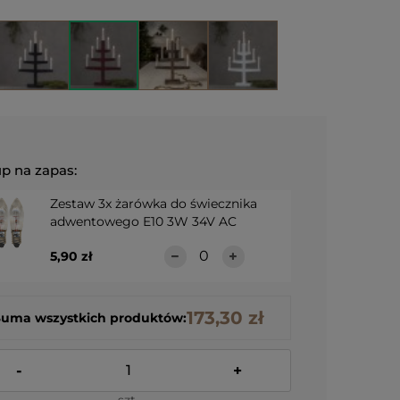
p na zapas:
Zestaw 3x żarówka do świecznika
adwentowego E10 3W 34V AC
5,90 zł
173,30 zł
Suma wszystkich produktów:
-
+