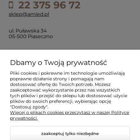
22 375 96 72
sklep@amled.pl
ul. Puławska 34
05-500 Piaseczno
Dla klientów
Dbamy o Twoją prywatność
Pliki cookies i pokrewne im technologie umożliwiają
Informacje
poprawne działanie strony i pomagają nam
dostosować ofertę do Twoich potrzeb. Możesz
zaakceptować wykorzystanie przez nas wszystkich
O firmie
tych plików i przejść do sklepu lub dostosować użycie
plików do swoich preferencji, wybierając opcję
"Dostosuj zgody".
Więcej o plikach cookies przeczytasz w naszej Polityce
prywatności.
zaakceptuj tylko niezbędne