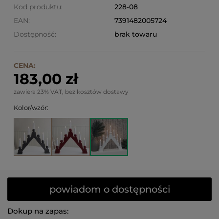
Kod produktu:
228-08
EAN:
7391482005724
Dostępność:
brak towaru
CENA:
183,00 zł
zawiera 23% VAT, bez kosztów dostawy
Kolor/wzór:
powiadom o dostępności
Dokup na zapas: