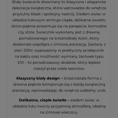
Biały świecznik drewniany to klasyczna i elegancka
dekoracja świąteczna, która wprowadza do wnętrza
przytulny blask i spokojny nastrój. Siedem świec w
układzie łukowym emituje ciepłe, delikatne światło,
które pięknie prezentuje się na parapecie, komodzie
czy stole. Świecznik wykonany jest z drewna,
pomalowanego na śnieżnobiały kolor, który
doskonale współgra z zimową aranżacją. Zasilany z
sieci 230V, wyposażony w praktyczny przełącznik
na kablu oraz możliwość wymiany żarówek typu
E10 – to ponadczasowy dodatek, który będzie
cieszył przez wiele sezonów.
Klasyczny biały design –
śnieżnobiała forma z
drewna pięknie komponuje się z każdą świąteczną
aranżacją, wprowadzając do wnętrza subtelny urok.
Delikatne, ciepłe światło –
siedem świec w
układzie łuku tworzy przyjemną atmosferę, idealną
na zimowe wieczory.