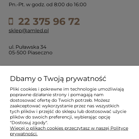
Pn.-Pt. w godz. od 8:00 do 16:00
22 375 96 72
sklep@amled.pl
ul. Puławska 34
05-500 Piaseczno
Dla klientów
Dbamy o Twoją prywatność
Pliki cookies i pokrewne im technologie umożliwiają
Informacje
poprawne działanie strony i pomagają nam
dostosować ofertę do Twoich potrzeb. Możesz
zaakceptować wykorzystanie przez nas wszystkich
O firmie
tych plików i przejść do sklepu lub dostosować użycie
plików do swoich preferencji, wybierając opcję
"Dostosuj zgody".
Więcej o plikach cookies przeczytasz w naszej Polityce
prywatności.