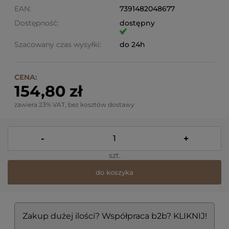
EAN:
7391482048677
Dostępność:
dostępny
Szacowany czas wysyłki:
do 24h
CENA:
154,80 zł
zawiera 23% VAT, bez kosztów dostawy
-
+
szt.
do koszyka
Zakup dużej ilości? Współpraca b2b? KLIKNIJ!