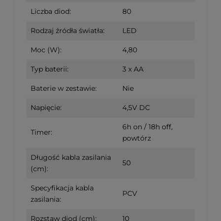
Liczba diod:
80
Rodzaj źródła światła:
LED
Moc (W):
4,80
Typ baterii:
3 x AA
Baterie w zestawie:
Nie
Napięcie:
4,5V DC
6h on / 18h off,
Timer:
powtórz
Długość kabla zasilania
50
(cm):
Specyfikacja kabla
PCV
zasilania:
Rozstaw diod (cm):
10