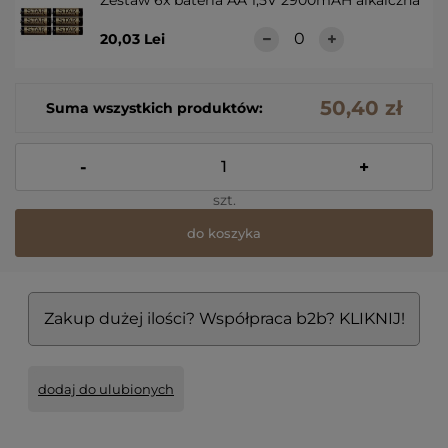
Zestaw 6x bateria AA 1,5V 2900mAH alkaiczna
20,03 Lei
50,40 zł
Suma wszystkich produktów:
-
+
szt.
do koszyka
Zakup dużej ilości? Współpraca b2b? KLIKNIJ!
dodaj do ulubionych