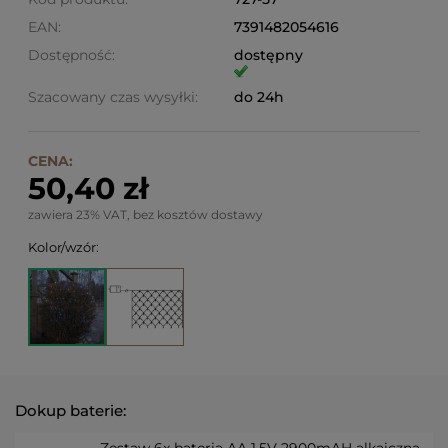
EAN:
7391482054616
Dostępność:
dostępny
Szacowany czas wysyłki:
do 24h
CENA:
50,40 zł
zawiera 23% VAT, bez kosztów dostawy
Kolor/wzór:
Dokup baterie: