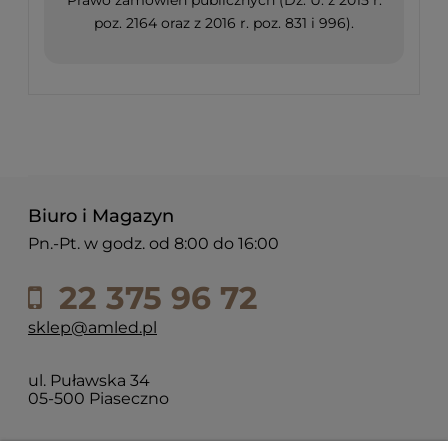
poz. 2164 oraz z 2016 r. poz. 831 i 996).
Biuro i Magazyn
Pn.-Pt. w godz. od 8:00 do 16:00
22 375 96 72
sklep@amled.pl
ul. Puławska 34
05-500 Piaseczno