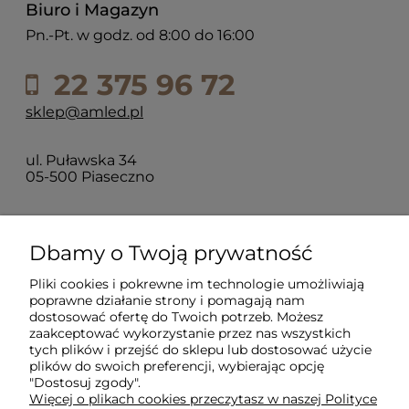
Biuro i Magazyn
Pn.-Pt. w godz. od 8:00 do 16:00
22 375 96 72
sklep@amled.pl
ul. Puławska 34
05-500 Piaseczno
Dla klientów
Dbamy o Twoją prywatność
Pliki cookies i pokrewne im technologie umożliwiają
Informacje
poprawne działanie strony i pomagają nam
dostosować ofertę do Twoich potrzeb. Możesz
zaakceptować wykorzystanie przez nas wszystkich
O firmie
tych plików i przejść do sklepu lub dostosować użycie
plików do swoich preferencji, wybierając opcję
"Dostosuj zgody".
Więcej o plikach cookies przeczytasz w naszej Polityce