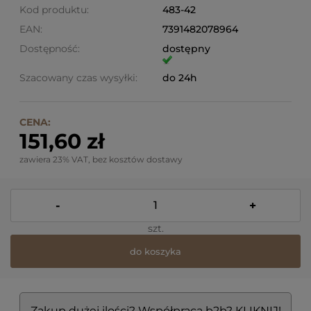
Kod produktu:
483-42
EAN:
7391482078964
Dostępność:
dostępny
Szacowany czas wysyłki:
do 24h
CENA:
151,60 zł
zawiera 23% VAT, bez kosztów dostawy
-
+
szt.
do koszyka
Zakup dużej ilości? Współpraca b2b? KLIKNIJ!