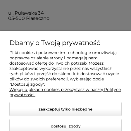
ul. Puławska 34
05-500 Piaseczno
Dla klientów
Dbamy o Twoją prywatność
Pliki cookies i pokrewne im technologie umożliwiają
Informacje
poprawne działanie strony i pomagają nam
dostosować ofertę do Twoich potrzeb. Możesz
zaakceptować wykorzystanie przez nas wszystkich
O firmie
tych plików i przejść do sklepu lub dostosować użycie
plików do swoich preferencji, wybierając opcję
"Dostosuj zgody".
Więcej o plikach cookies przeczytasz w naszej Polityce
prywatności.
zaakceptuj tylko niezbędne
dostosuj zgody