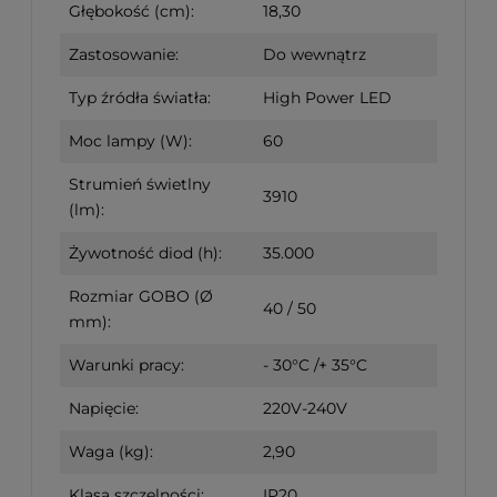
Głębokość (cm):
18,30
Zastosowanie:
Do wewnątrz
Typ źródła światła:
High Power LED
Moc lampy (W):
60
Strumień świetlny
3910
(lm):
Żywotność diod (h):
35.000
Rozmiar GOBO (Ø
40 / 50
mm):
Warunki pracy:
-
30°C /+ 35°C
Napięcie:
220V-240V
Waga (kg):
2,90
Klasa szczelności:
IP20