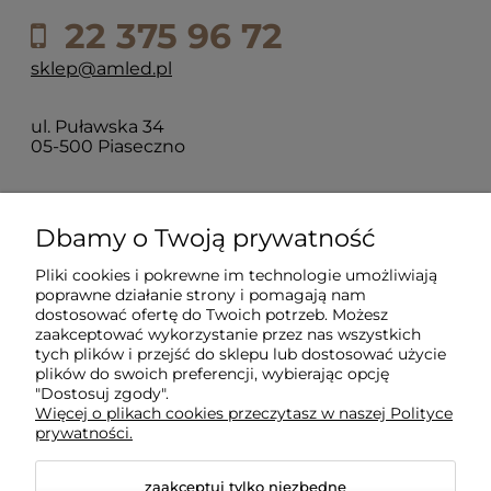
22 375 96 72
sklep@amled.pl
ul. Puławska 34
05-500 Piaseczno
Dla klientów
Dbamy o Twoją prywatność
Pliki cookies i pokrewne im technologie umożliwiają
Informacje
poprawne działanie strony i pomagają nam
dostosować ofertę do Twoich potrzeb. Możesz
zaakceptować wykorzystanie przez nas wszystkich
O firmie
tych plików i przejść do sklepu lub dostosować użycie
plików do swoich preferencji, wybierając opcję
"Dostosuj zgody".
Więcej o plikach cookies przeczytasz w naszej Polityce
prywatności.
zaakceptuj tylko niezbędne