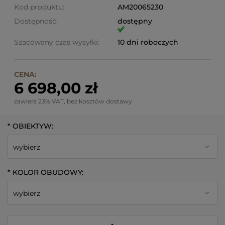
Kod produktu:
AM20065230
Dostępność:
dostępny
Szacowany czas wysyłki:
10 dni roboczych
CENA:
6 698,00 zł
zawiera 23% VAT, bez kosztów dostawy
*
OBIEKTYW:
*
KOLOR OBUDOWY: