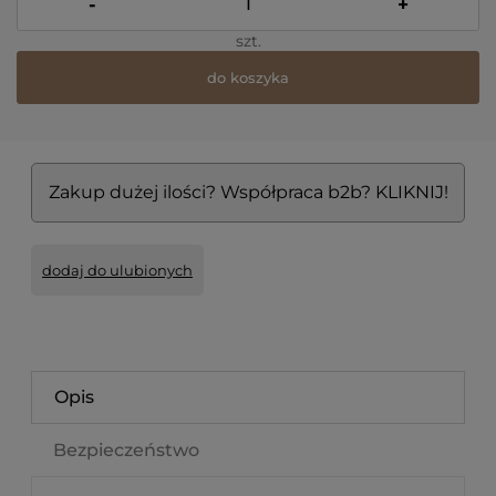
-
+
szt.
do koszyka
*
- Pole wymagane
Zakup dużej ilości? Współpraca b2b? KLIKNIJ!
dodaj do ulubionych
Opis
Bezpieczeństwo