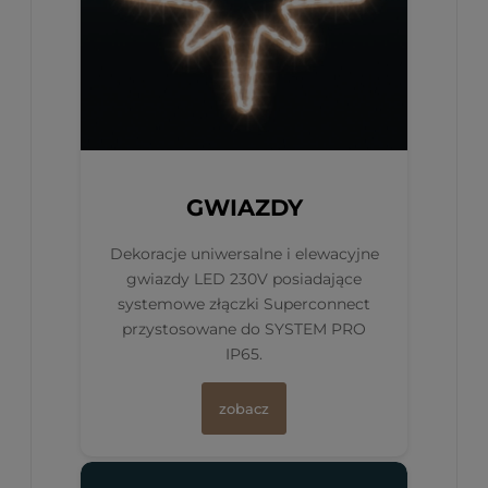
GWIAZDY
Dekoracje uniwersalne i elewacyjne
gwiazdy LED 230V posiadające
systemowe złączki Superconnect
przystosowane do SYSTEM PRO
IP65.
zobacz