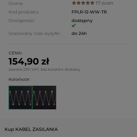
17 ocen
Ocena:
Kod produktu:
FPLR-12-WW-TR
Dostępność:
dostępny
Szacowany czas wysyłki:
do 24h
CENA:
154,90 zł
zawiera 23% VAT, bez kosztów dostawy
Kolor/wzór:
Kup KABEL ZASILANIA