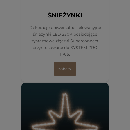
ŚNIEŻYNKI
Dekoracje uniwersalne i elewacyjne
śnieżynki LED 230V posiadające
systemowe złączki Superconnect
przystosowane do SYSTEM PRO
IP65.
zobacz