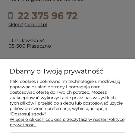
22 375 96 72
sklep@amled.pl
ul. Puławska 34
05-500 Piaseczno
Dla klientów
Dbamy o Twoją prywatność
Pliki cookies i pokrewne im technologie umożliwiają
Informacje
poprawne działanie strony i pomagają nam
dostosować ofertę do Twoich potrzeb. Możesz
zaakceptować wykorzystanie przez nas wszystkich
O firmie
tych plików i przejść do sklepu lub dostosować użycie
plików do swoich preferencji, wybierając opcję
"Dostosuj zgody".
Więcej o plikach cookies przeczytasz w naszej Polityce
prywatności.