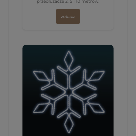
przedłużacze 2, 5 i 10 metrów.
zobacz