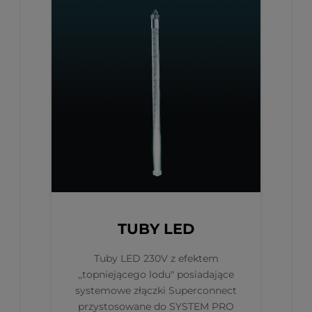
TUBY LED
Tuby LED 230V z efektem
,,topniejącego lodu" posiadające
systemowe złączki Superconnect
przystosowane do SYSTEM PRO