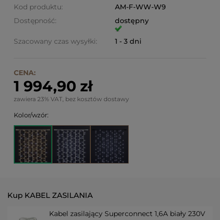
Kod produktu:
AM-F-WW-W9
Dostępność:
dostępny
Szacowany czas wysyłki:
1 - 3 dni
CENA:
1 994,90 zł
zawiera 23% VAT, bez kosztów dostawy
Kolor/wzór:
Kup KABEL ZASILANIA
Kabel zasilający Superconnect 1,6A biały 230V