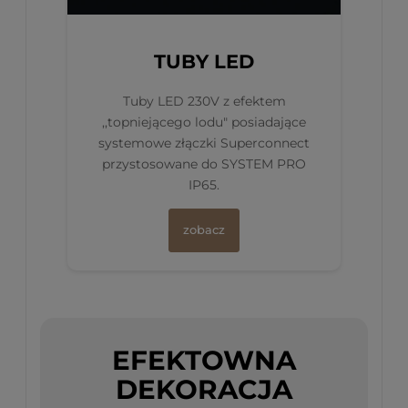
TUBY LED
Tuby LED 230V z efektem
,,topniejącego lodu" posiadające
systemowe złączki Superconnect
przystosowane do SYSTEM PRO
IP65.
zobacz
EFEKTOWNA
DEKORACJA