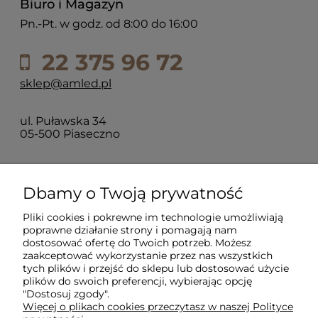
Biuro i Magazyn
Pn.-Pt. w godz. od 8:00 do 16:00
22 375 96 72
sklep@amled.pl
ul. Puławska 34
05-500 Piaseczno
Dla klientów
Dbamy o Twoją prywatność
Pliki cookies i pokrewne im technologie umożliwiają
Informacje
poprawne działanie strony i pomagają nam
dostosować ofertę do Twoich potrzeb. Możesz
zaakceptować wykorzystanie przez nas wszystkich
O firmie
tych plików i przejść do sklepu lub dostosować użycie
plików do swoich preferencji, wybierając opcję
"Dostosuj zgody".
Więcej o plikach cookies przeczytasz w naszej Polityce