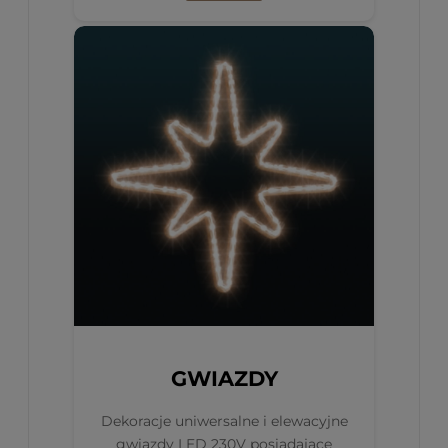
GWIAZDY
Dekoracje uniwersalne i elewacyjne
gwiazdy LED 230V posiadające