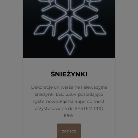
ŚNIEŻYNKI
Dekoracje uniwersalne i elewacyjne
śnieżynki LED 230V posiadające
systemowe złączki Superconnect
przystosowane do SYSTEM PRO
IP65.
zobacz