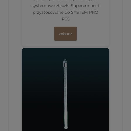
systemowe złączki Superconnect
przystosowane do SYSTEM PRO
IP65.
zobacz