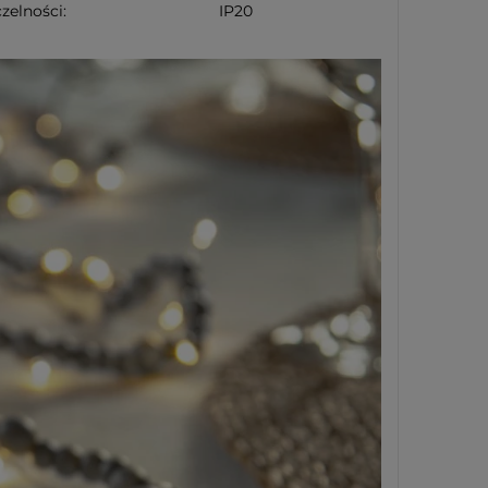
zelności:
IP20