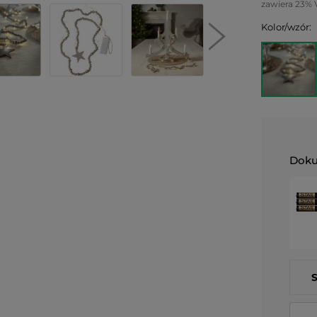
zawiera 23% 
Kolor/wzór:
Doku