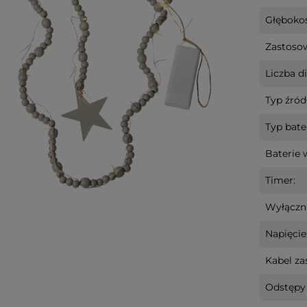
Głębokoś
Zastosow
Liczba d
Typ źródł
Typ bater
Baterie 
Timer:
Wyłączni
Napięcie
Kabel zas
Odstępy