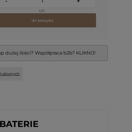
-
+
szt.
do koszyka
p dużej ilości? Współpraca b2b? KLIKNIJ!
ulubionych
BATERIE