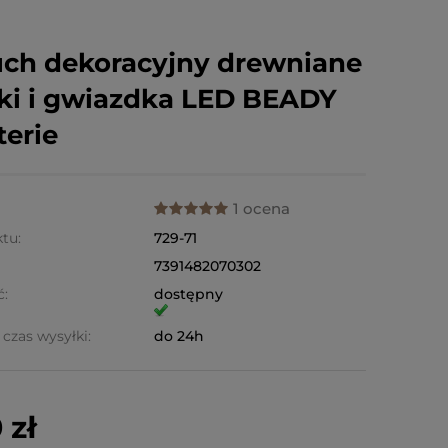
ch dekoracyjny drewniane
iki i gwiazdka LED BEADY
terie
1 ocena
tu:
729-71
7391482070302
ć:
dostępny
czas wysyłki:
do 24h
 zł