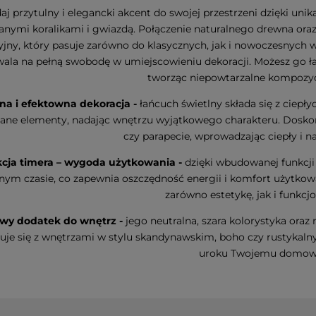
aj przytulny i elegancki akcent do swojej przestrzeni dzięki 
Led DOGGE
Dekoracja świąteczna szklany
Dekoracja św
anymi koralikami i gwiazdą. Połączenie naturalnego drewna ora
ie
Bałwanek Led OLLE 31cm na
choinka Led
jny, który pasuje zarówno do klasycznych, jak i nowoczesnych 
baterie
na baterie
ala na pełną swobodę w umiejscowieniu dekoracji. Możesz go ł
n
tworząc niepowtarzalne kompozycj
99,00 zł
33,70 zł
na i efektowna dekoracja -
łańcuch świetlny składa się z ciepły
ane elementy, nadając wnętrzu wyjątkowego charakteru. Doskona
do koszyka
do koszyka
czy parapecie, wprowadzając ciepły i n
cja timera – wygoda użytkowania -
dzięki wbudowanej funkcji
nym czasie, co zapewnia oszczędność energii i komfort użytkowan
zarówno estetykę, jak i funkcj
owy dodatek do wnętrz -
jego neutralna, szara kolorystyka oraz
je się z wnętrzami w stylu skandynawskim, boho czy rustykaln
uroku Twojemu domow