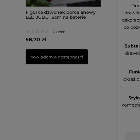
Dod
celanowy
Figurka dzwonek porcelanowy
Figurka Piesek 
drewni
terie
LED JULIG 16cm na baterie
33,50cm na bater
dekoracy
co pozw
0 ocen
0 oce
58,70 zł
66,50 zł
Subtel
drewni
ości
powiadom o dostępności
do koszyka
Funk
określo
Styl
komponu