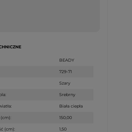
CHNICZNE
BEADY
729-71
Szary
bla:
Srebrny
iatła:
Biała ciepła
(cm):
150,00
ć (cm):
1,50