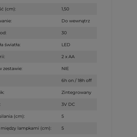
ć (cm):
1,50
anie:
Do wewnątrz
iod:
30
a światła:
LED
ii:
2 x AA
w zestawie:
NIE
6h on / 18h off
k:
Zintegrowany
:
3V DC
ilania (cm):
5
 między lampkami (cm):
5