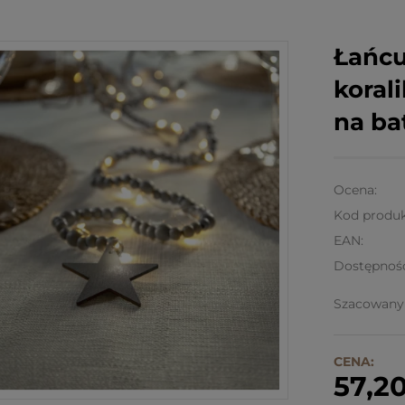
Łańcu
koral
na ba
Ocena:
Kod produk
EAN:
Dostępnoś
Szacowany 
CENA:
57,20