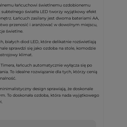
unikalnemu łańcuchowi świetlnemu ozdobionemu
iąteczna szklana
z subtelnego światła LED tworzy wyjątkowy efekt
 CANDY TREE 16cm
wnętrz. Łańcuch zasilany jest dwoma bateriami AA,
atwo przenosić i aranżować w dowolnym miejscu,
e świetlne.
ch, białych diod LED, które delikatnie rozświetlają
le sprawdzi się jako ozdoba na stole, komodzie
astrojowy klimat.
 Timera, łańcuch automatycznie wyłącza się po
ia. To idealne rozwiązanie dla tych, którzy cenią
onalność.
 minimalistyczny design sprawiają, że doskonale
ym. To doskonała ozdoba, która nada wyjątkowego
i.