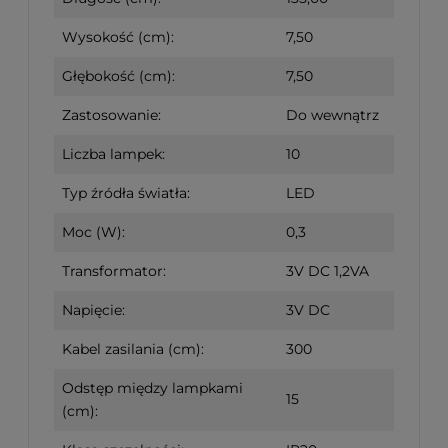
Wysokość (cm):
7,50
Głębokość (cm):
7,50
Zastosowanie:
Do wewnątrz
Liczba lampek:
10
Typ źródła światła:
LED
Moc (W):
0,3
Transformator:
3V DC 1,2VA
Napięcie:
3V DC
Kabel zasilania (cm):
300
Odstęp między lampkami
15
(cm):