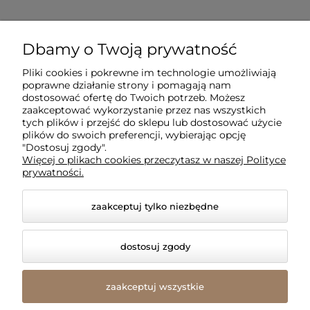
Dla klientów
Dbamy o Twoją prywatność
Pliki cookies i pokrewne im technologie umożliwiają
Informacje
poprawne działanie strony i pomagają nam
dostosować ofertę do Twoich potrzeb. Możesz
zaakceptować wykorzystanie przez nas wszystkich
O firmie
tych plików i przejść do sklepu lub dostosować użycie
plików do swoich preferencji, wybierając opcję
"Dostosuj zgody".
Więcej o plikach cookies przeczytasz w naszej Polityce
prywatności.
zaakceptuj tylko niezbędne
dostosuj zgody
© 2026 amled.pl. Wszelkie prawa zastrzeżone.
Styl graficzny i aplikacje ShopGadget.pl
Sklep
zaakceptuj wszystkie
internetowy Shoper Premium