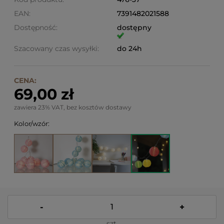
EAN:
7391482021588
Dostępność:
dostępny
Szacowany czas wysyłki:
do 24h
CENA:
69,00 zł
zawiera 23% VAT, bez kosztów dostawy
Kolor/wzór:
-
+
szt.