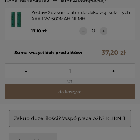
Dodaj na zapas (akumulator w komplecie):
Zestaw 2x akumulator do dekoracji solarnych
AAA 1,2V 600MAH NI-MH
17,10 zł
37,20 zł
Suma wszystkich produktów:
-
+
szt.
do koszyka
Zakup dużej ilości? Współpraca b2b? KLIKNIJ!