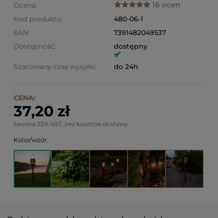
16 ocen
Ocena:
Kod produktu:
480-06-1
EAN:
7391482049537
Dostępność:
dostępny
Szacowany czas wysyłki:
do 24h
CENA:
37,20 zł
zawiera 23% VAT, bez kosztów dostawy
Kolor/wzór: