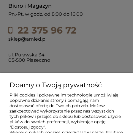
Biuro i Magazyn
Pn.-Pt. w godz. od 8:00 do 16:00
22 375 96 72
sklep@amled.pl
ul. Puławska 34
05-500 Piaseczno
Dla klientów
Dbamy o Twoją prywatność
Pliki cookies i pokrewne im technologie umożliwiają
Informacje
poprawne działanie strony i pomagają nam
dostosować ofertę do Twoich potrzeb. Możesz
zaakceptować wykorzystanie przez nas wszystkich
O firmie
tych plików i przejść do sklepu lub dostosować użycie
plików do swoich preferencji, wybierając opcję
"Dostosuj zgody".
Więcej o plikach cookies przeczytasz w naszej Polityce